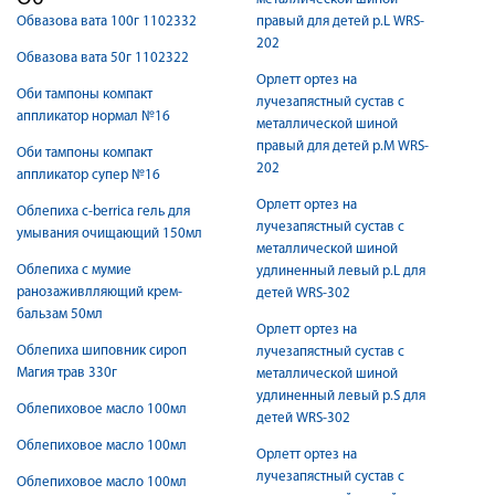
Обвазова вата 100г 1102332
правый для детей р.L WRS-
202
Обвазова вата 50г 1102322
Орлетт ортез на
Оби тампоны компакт
лучезапястный сустав с
аппликатор нормал №16
металлической шиной
правый для детей р.M WRS-
Оби тампоны компакт
202
аппликатор супер №16
Орлетт ортез на
Облепиха c-berrica гель для
лучезапястный сустав с
умывания очищающий 150мл
металлической шиной
Облепиха с мумие
удлиненный левый р.L для
ранозаживлляющий крем-
детей WRS-302
бальзам 50мл
Орлетт ортез на
Облепиха шиповник сироп
лучезапястный сустав с
Магия трав 330г
металлической шиной
удлиненный левый р.S для
Облепиховое масло 100мл
детей WRS-302
Облепиховое масло 100мл
Орлетт ортез на
лучезапястный сустав с
Облепиховое масло 100мл