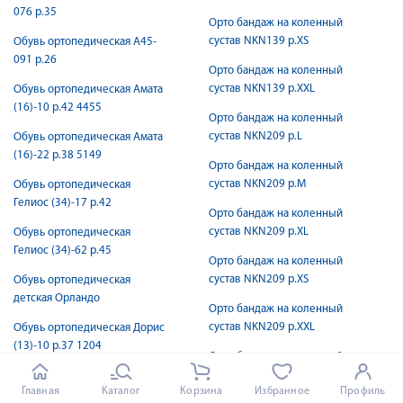
076 р.35
Орто бандаж на коленный
сустав NKN139 р.XS
Обувь ортопедическая А45-
091 р.26
Орто бандаж на коленный
сустав NKN139 р.XXL
Обувь ортопедическая Амата
(16)-10 р.42 4455
Орто бандаж на коленный
сустав NKN209 р.L
Обувь ортопедическая Амата
(16)-22 р.38 5149
Орто бандаж на коленный
сустав NKN209 р.M
Обувь ортопедическая
Гелиос (34)-17 р.42
Орто бандаж на коленный
сустав NKN209 р.XL
Обувь ортопедическая
Гелиос (34)-62 р.45
Орто бандаж на коленный
сустав NKN209 р.XS
Обувь ортопедическая
детская Орландо
Орто бандаж на коленный
сустав NKN209 р.XXL
Обувь ортопедическая Дорис
(13)-10 р.37 1204
Орто бандаж на коленный
сустав TKN200 р.L
Обувь ортопедическая Дорис
Главная
Каталог
Корзина
Избранное
Профиль
(13)-50 р.36