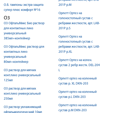
О.Б. тампоны экстра-защита
201P р.M
супер плюс комфорт №16
Орлетт Ортез на
О3
голеностопный сустав с
О3 ОфтальМикс Био раствор
ребрами жесткости, арт. LAB-
для контактных линз
201P р.S
универсальный
Орлетт Ортез на
385мл+контейнер
голеностопный сустав с
О3 ОфтальМикс раствор для
ребрами жесткости, арт. LAB-
контактных линз
201P р.XL
универсальный
Орлетт Ортез на колен.
80мл+контейнер
сустав 2 ребр жестк. DEL-204
О3 раствор для мягких
L
конт.линз универсальный
Орлетт ортез на коленный
125мл
сустав р. XL DKN-203
О3 раствор для мягких
Орлетт ортез на коленный
конт.линз универсальный
сустав р.L DKN-203
250мл
Орлетт ортез на коленный
О3 раствор увлажняющий
сустав р.M DKN-203
офтальмологический 10мл