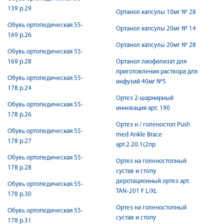
139 р.29
Ортанол капсулы 10мг № 28
Обувь ортопедическая 55-
Ортанол капсулы 20мг № 14
169 р.26
Ортанол капсулы 20мг № 28
Обувь ортопедическая 55-
169 р.28
Ортанол лиофилизат для
приготовления раствора для
Обувь ортопедическая 55-
инфузий 40мг №5
178 р.24
Ортез 2-шарнирный
Обувь ортопедическая 55-
инновация арт. 190
178 р.26
Ортез н / голеностоп Push
Обувь ортопедическая 55-
med Ankle Brace
178 р.27
арт.2.20.1(2пр
Обувь ортопедическая 55-
Ортез на голеностопный
178 р.28
сустав и стопу
деротационный ортез арт.
Обувь ортопедическая 55-
TAN-201 F L/XL
178 р.30
Ортез на голеностопный
Обувь ортопедическая 55-
сустав и стопу
178 р.31