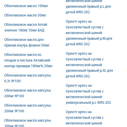
металлической шиной
Облепиховое масло 100мл
удлиненный правый р.L для
детей WRS-302
Облепиховое масло 50мл
Орлетт ортез на
Облепиховое масло Алтай
лучезапястный сустав с
элитное 180мг 50мл БАД
металлической шиной
удлиненный правый р.M для
Облепиховое масло для
детей WRS-302
приема внутрь флакон 50мл
Орлетт ортез на
Облепиховое масло из
лучезапястный сустав с
плодов и листьев Алтайский
металлической шиной
нектар премиум 180мг% 50мл
удлиненный правый р.XL для
Облепиховое масло капсулы
детей WRS-302
0,3г №100
Орлетт ортез на
Облепиховое масло капсулы
лучезапястный сустав с
200мг №100
металлической шиной
универсальный р.L WRS-202
Облепиховое масло капсулы
200мг №100
Орлетт ортез на
лучезапястный сустав с
Облепиховое масло капсулы
металлической шиной
300мг №100