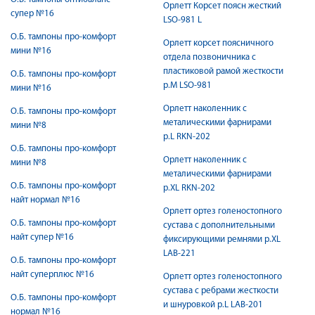
Орлетт Корсет поясн жесткий
супер №16
LSO-981 L
О.Б. тампоны про-комфорт
Орлетт корсет поясничного
мини №16
отдела позвоничника с
пластиковой рамой жесткости
О.Б. тампоны про-комфорт
р.М LSO-981
мини №16
Орлетт наколенник с
О.Б. тампоны про-комфорт
металическими фарнирами
мини №8
р.L RKN-202
О.Б. тампоны про-комфорт
Орлетт наколенник с
мини №8
металическими фарнирами
О.Б. тампоны про-комфорт
р.XL RKN-202
найт нормал №16
Орлетт ортез голеностопного
О.Б. тампоны про-комфорт
сустава с дополнительными
найт супер №16
фиксирующими ремнями р.XL
LAB-221
О.Б. тампоны про-комфорт
найт суперплюс №16
Орлетт ортез голеностопного
сустава с ребрами жесткости
О.Б. тампоны про-комфорт
и шнуровкой р.L LAB-201
нормал №16