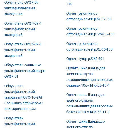
Облучатель ОУФК-09
150
ультрафиолетовый
Орлетт реклинатор
кварцевый
ортопедический р.M CS-150
Облучатель ОУФК-09-1
Орлетт реклинатор
ультрафиолетовый
ортопедический р.S/M CS-150
кварцевый
Орлетт реклинатор
Облучатель ОУФК-09-1
ортопедический р.XL CS-150
ультрафиолетовый
кварцевый
Орлетт тутор р.S KS-601
Облучатель солнышко
Орлетт шина Шанца для
ультрафиолетовый кварц
шейного отдела
ОУФК-01
позвоночника для взрослых
бежевая 10см БН6-53-10-1
Облучатель
ультрафиолетовый
Орлетт шина Шанца для
кварцевый ОУФ-10-2АТ
шейного отдела
Солнышко с таймером /
позвоночника для взрослых
принадлежностями
бежевая 11см БН6-53-11-1
Облучатель
Орлетт шина Шанца для
ультрафиолетовый
шейного отдела