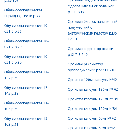
Орлиман бандаж поясничный
р.32(30)
c дополнительной затяжкой
Обувь ортопедическая
р.1 LT-303
Париж(17)-08/16 р.33
Орлиман бандаж поясничный
Обувь ортопедическая 10-
полужесткий c
021-2 р.26
анатомическим пелотом р.L/5
EV-101
Обувь ортопедическая 10-
021-2 р.29
Орлиман корректор осанки
р.XL/5 E-240
Обувь ортопедическая 10-
021-2 р.30
Орлиман реклинатор
ортопедический р.S/2 ET-210
Обувь ортопедическая 12-
142 р.29
Орлистат 120мг капсулы №42
Обувь ортопедическая 12-
Орлистат капсулы 120мг № 42
145 р.28
Орлистат капсулы 120мг № 84
Обувь ортопедическая 13-
Орлистат капсулы 120мг №84
103 р.29
Орлистат капсулы 60мг № 42
Обувь ортопедическая 13-
103 р.31
Орлистат капсулы 60мг №42