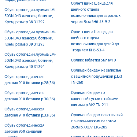
Орлетт шина Шанца для
шейного отдела
Обувь ортопедич.луомма LM-
позвоночника для взрослых
503N.043 женская, ботинки,
черная 9см БН6-53-9-2
Крем, размер 38 31292
Орлетт шина Шанца для
Обувь ортопедич.луомма LM-
шейного отдела
503N.043 женская, ботинки,
позвоночника для детей до
Крем, размер 39 31293
1года 4см БН6-53-4
Обувь ортопедич.луомма LM-
Орликс таблетки 5мг №10
503N.043 женская, ботинки,
Крем, размер 40 31294
Орлиман бандаж на запястье
с защитной подушечкой р.L/3
Обувь ортопедическая
TN-260
детская 910 ботинки р.28(36)
Орлиман бандаж на
Обувь ортопедическая
коленный сустав с гибкими
детская 910 ботинки р.30(36)
шинами р.M/2 TN-211
Обувь ортопедическая
Орлиман бандаж поясничный
детская 910 ботинки р.33(36)
c анатомическим пелотом
Обувь ортопедическая
26см р.XXL/7 LTG-285
детская 950 сандалии