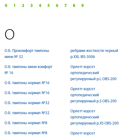
0
1
2
3
4
5
6
7
8
9
О
О.Б. Прокомфорт тампоны
ребрами жесткости черный
мини № 32
р.ХXL IBS-3006
О.Б. тампоны мини комфорт
Орлетт корсет
№ 16
ортопедический
регулируемый р.L OBS-200
О.Б. тампоны нормал №16
Орлетт корсет
О.Б. тампоны нормал №16
ортопедический
регулируемый р.S OBS-200
О.Б. тампоны нормал №32
Орлетт корсет
О.Б. тампоны нормал №32
ортопедический
О.Б. тампоны нормал №8
регулируемый р.XS OBS-200
О.Б. тампоны нормал №8
Орлетт корсет