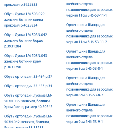
шейного отдела
крокодил р.3925833
позвоночника для взрослых
Обувь Луома LM-503.029
черная 11см БН6-53-11-1
женские ботинки олива
Орлетт шина Шанца для
крокодил р.4025834
шейного отдела
Обувь Луома LM-503N.042
позвоночника для взрослых
женские ботинки бордо
черная 11см БН6-53-11-2
р.3931284
Орлетт шина Шанца для
Обувь Луома LM-503N.043
шейного отдела
женские ботинки крем
позвоночника для взрослых
р.3631290
черная 8см БН6-53-8-1
Обувь ортопедич.33-434 р.37
Орлетт шина Шанца для
шейного отдела
Обувь ортопедич.33-435 р.34
позвоночника для взрослых
черная 8см БН6-53-8-2
Обувь ортопедич.луомма LM-
503N.036: женская, ботинки,
Орлетт шина Шанца для
Хром Газета, размер 40 30343
шейного отдела
позвоночника для взрослых
Обувь ортопедич.луомма LM-
черная 9см БН6-53-9-1
503N.042 женская, ботинки,
Бордо, размер 38 31283