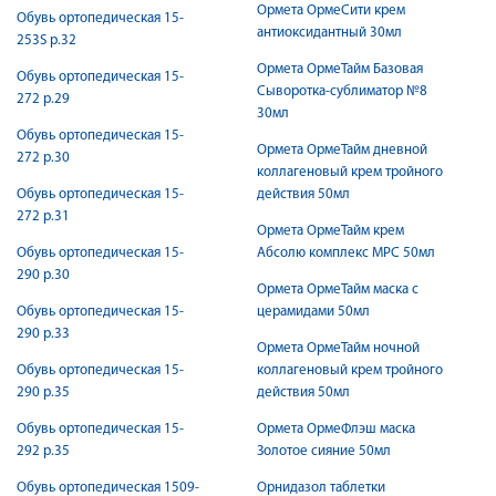
Ормета ОрмеСити крем
Обувь ортопедическая 15-
антиоксидантный 30мл
253S р.32
Ормета ОрмеТайм Базовая
Обувь ортопедическая 15-
Сыворотка-сублиматор №8
272 р.29
30мл
Обувь ортопедическая 15-
Ормета ОрмеТайм дневной
272 р.30
коллагеновый крем тройного
Обувь ортопедическая 15-
действия 50мл
272 р.31
Ормета ОрмеТайм крем
Обувь ортопедическая 15-
Абсолю комплекс МРС 50мл
290 р.30
Ормета ОрмеТайм маска с
Обувь ортопедическая 15-
церамидами 50мл
290 р.33
Ормета ОрмеТайм ночной
Обувь ортопедическая 15-
коллагеновый крем тройного
290 р.35
действия 50мл
Обувь ортопедическая 15-
Ормета ОрмеФлэш маска
292 р.35
Золотое сияние 50мл
Обувь ортопедическая 1509-
Орнидазол таблетки