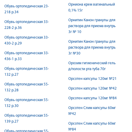
Орниона крем вагинальный
Обувь ортопедическая 23-
0,1% 15г
218 р.34
Орнитин Канон гранулы для
Обувь ортопедическая 33-
раствора для приема внутрь
228-2 р.36
3г № 10
Обувь ортопедическая 33-
Орнитин Канон гранулы для
430-2 р.29
раствора для приема внутрь
Обувь ортопедическая 33-
3г №30
436-1 р.33
Орозим гигиенический гель
Обувь ортопедическая 55-
д/полости рта туба 70г
132 р.27
Орсотен капсулы 120мг №21
Обувь ортопедическая 55-
Орсотен капсулы 120мг №42
132 р.28
Орсотен капсулы 120мг №84
Обувь ортопедическая 55-
132 р.30
Орсотен Слим капсулы 60мг
№42
Обувь ортопедическая 55-
139 р.27
Орсотен Слим капсулы 60мг
№84
Обувь ортопедическая 55-