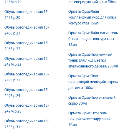
регенерирующий крем 50мл
245М р.29
Ормета ОрмеЛайн
Обувь ортопедическая 15-
комплексный уход для кожи
246S р.20
контура глаз 15мл
Обувь ортопедическая 15-
Ормета ОрмеЛайн маска-гель
246S р.21
Спасатель для контура глаз
Обувь ортопедическая 15-
15мл
246S р.22
Ормета ОрмеПюр нежный
Обувь ортопедическая 15-
тоник для лица цветки
248М р.23
апельсинового дерева 200мл
Обувь ортопедическая 15-
Ормета ОрмеПюр
249S р.22
очищающий пенящийся крем
для лица 100мл
Обувь ортопедическая 15-
249S р.24
Ормета ОрмеПюр энзимный
скраб 30мл
Обувь ортопедическая 15-
249М р.28
Ормета ОрмеСити гель
ночной оксигенирующий
Обувь ортопедическая 15-
50мл
253S р.31