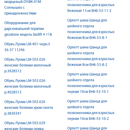
кварцевый ОУФК-01М
позвоночника для взрослых
Солнышко с
бежевая 11см БН6-53-11-2
принадлежностями
Орлетт шина Шанца для
Оборудование для
шейного отдела
дарсонвальной терапии
позвоночника для взрослых
gezatone модель biolift 4 118
бежевая 8см БН6-53-8-1
Обувь Луома LM-401 черн.S
Орлетт шина Шанца для
36-37 11246
шейного отдела
позвоночника для взрослых
Обувь Луома LM-503.026
бежевая 8см БН6-53-8-2
женские ботинки молочный
р.3928512
Орлетт шина Шанца для
шейного отдела
Обувь Луома LM-503.026
позвоночника для взрослых
женские ботинки молочный
черная 10см БН6-53-10-1
р.4028513
Орлетт шина Шанца для
Обувь Луома LM-503.026
шейного отдела
женские ботинки хром газета
позвоночника для взрослых
р.3830341
черная 10см БН6-53-10-2
Обувь Луома LM-503.029
Орлетт шина Шанца для
женские ботинки олива