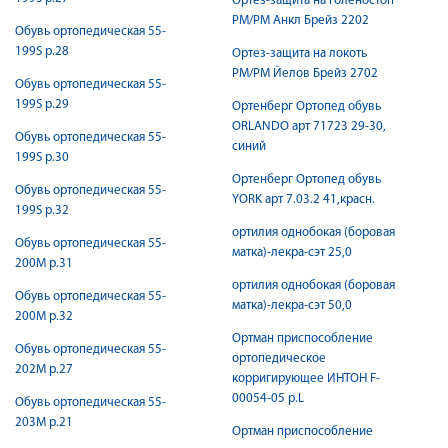
Ортез-защита на голеностоп
PМ/PМ Анкл Брейз 2202
Обувь ортопедическая 55-
199S р.28
Ортез-защита на локоть
PМ/PМ Йелов Брейз 2702
Обувь ортопедическая 55-
199S р.29
Ортенберг Ортопед обувь
ORLANDO арт 71723 29-30,
Обувь ортопедическая 55-
синий
199S р.30
Ортенберг Ортопед обувь
Обувь ортопедическая 55-
YORK арт 7.03.2 41,красн.
199S р.32
ортилия однобокая (боровая
Обувь ортопедическая 55-
матка)-лекра-сэт 25,0
200M р.31
ортилия однобокая (боровая
Обувь ортопедическая 55-
матка)-лекра-сэт 50,0
200M р.32
Ортман приспособление
Обувь ортопедическая 55-
ортопедическое
202М р.27
корригирующее ИНТОН F-
00054-05 р.L
Обувь ортопедическая 55-
203М р.21
Ортман приспособление