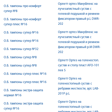
Орлетт ортез МануФлекс на
О.Б. тампоны про-комфорт
лучезапястный сустав с
супер №8
гелевой подушкой и ремнем-
фиксатором правый р.L DWR-
О.Б. тампоны про-комфорт
202
супер плюс №16
Орлетт ортез МануФлекс на
О.Б. тампоны супер №16
лучезапястный сустав с
О.Б. тампоны супер №16
гелевой подушкой и ремнем-
фиксатором правый р.M DWR-
О.Б. тампоны супер №32
202
О.Б. тампоны супер №8
Орлетт Ортез на голеностоп.
сустав и стопу пласт AFO-101
О.Б. тампоны супер №8
лев S
О.Б. тампоны супер плюс №16
Орлетт Ортез на
О.Б. тампоны супер плюс №16
голеностопный сустав с
ребрами жесткости, арт. LAB-
О.Б. тампоны экстра-защита
201P р.L
нормал №16
Орлетт Ортез на
О.Б. тампоны экстра-защита
голеностопный сустав с
супер №16
ребрами жесткости, арт. LAB-