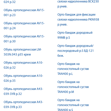
связки надколенника BCK230
024 р.32
р.унив.
Обувь ортопедическая AV15-
Орто бандаж для фиксации
001 р.23
связки надколенника PKN938
Обувь ортопедическая AV15-
р.унив.
001 р.24
Орто бандаж дородовый
Обувь ортопедическая AV15-
99МВ р.S
001 р.30
Орто бандаж дородовый/
Обувь ортопедическая LM-
послеродовый р.S БД-121
503N.043 р35 крем
беж.
Обувь ортопедическая А10-
Орто бандаж на
026 р.32
голеностопный сустав
TAN400 р.L
Обувь ортопедическая А10-
026 р.35
Орто бандаж на
голеностопный сустав
Обувь ортопедическая А43-
TAN400 р.M
039-3УВ р.32
Орто бандаж на
Обувь ортопедическая А43-
голеностопный сустав
039-3УВ р.33
TAN400 р.S