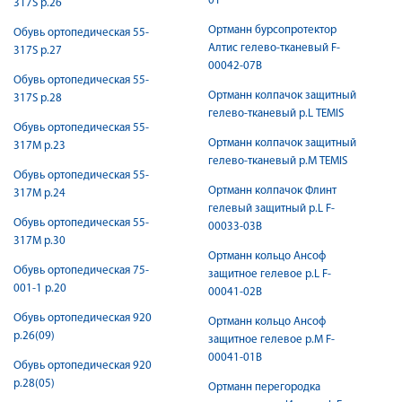
01
317S р.26
Ортманн бурсопротектор
Обувь ортопедическая 55-
Алтис гелево-тканевый F-
317S р.27
00042-07B
Обувь ортопедическая 55-
Ортманн колпачок защитный
317S р.28
гелево-тканевый р.L TEMIS
Обувь ортопедическая 55-
Ортманн колпачок защитный
317М р.23
гелево-тканевый р.M TEMIS
Обувь ортопедическая 55-
Ортманн колпачок Флинт
317М р.24
гелевый защитный р.L F-
Обувь ортопедическая 55-
00033-03B
317М р.30
Ортманн кольцо Ансоф
Обувь ортопедическая 75-
защитное гелевое р.L F-
001-1 р.20
00041-02B
Обувь ортопедическая 920
Ортманн кольцо Ансоф
р.26(09)
защитное гелевое р.M F-
00041-01B
Обувь ортопедическая 920
р.28(05)
Ортманн перегородка