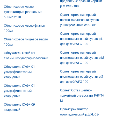
предплечье правый черный
р.М WRS-308
Облепиховое масло
суппозитории ректальные
Орлетт ортез на первый
500мг № 10
пястно-фаланговый сустав
универсальный WRS-305
Облепиховое масло флакон
100мл
Орлетт ортез на первый
пястнофаланговый сустав р.L
Облепиховое пищевое масло
для детей WFG-100
100мл
Орлетт ортез на первый
Облучатель ОУФб-04
пястнофаланговый сустав р.M
Солнышко ультрафиолетовый
для детей WFG-100
Облучатель ОУФК-01
Орлетт ортез на первый
ультрафиолетовый
пястнофаланговый сустав р.S
кварцевый
для детей WFG-100
Облучатель ОУФК-01
Орлетт Ортез шейно-
ультрафиолетовый
трахейный отверст.арт РНР Т4
кварцевый
М
Облучатель ОУФК-09
Орлетт реклинатор
кварцевый
ортопедический р.L/XL CS-