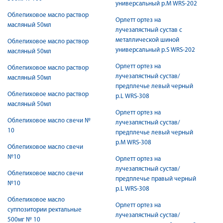
универсальный р.M WRS-202
Облепиховое масло раствор
Орлетт ортез на
масляный 50мл
лучезапястный сустав с
металлической шиной
Облепиховое масло раствор
универсальный р.S WRS-202
масляный 50мл
Орлетт ортез на
Облепиховое масло раствор
лучезапястный сустав/
масляный 50мл
предплечье левый черный
Облепиховое масло раствор
р.L WRS-308
масляный 50мл
Орлетт ортез на
Облепиховое масло свечи №
лучезапястный сустав/
10
предплечье левый черный
р.М WRS-308
Облепиховое масло свечи
№10
Орлетт ортез на
лучезапястный сустав/
Облепиховое масло свечи
предплечье правый черный
№10
р.L WRS-308
Облепиховое масло
Орлетт ортез на
суппозитории ректальные
лучезапястный сустав/
500мг № 10