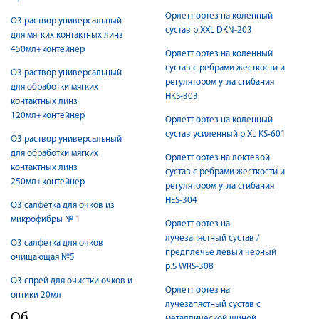
Орлетт ортез на коленный
О3 раствор универсальный
сустав р.XXL DKN-203
для мягких контактных линз
450мл+контейнер
Орлетт ортез на коленный
сустав с ребрами жесткости и
О3 раствор универсальный
регулятором угла сгибания
для обработки мягких
HKS-303
контактных линз
120мл+контейнер
Орлетт ортез на коленный
сустав усиленный р.XL KS-601
О3 раствор универсальный
для обработки мягких
Орлетт ортез на локтевой
контактных линз
сустав с ребрами жесткости и
250мл+контейнер
регулятором угла сгибания
HES-304
О3 салфетка для очков из
микрофибры № 1
Орлетт ортез на
лучезапястный сустав /
О3 салфетка для очков
предплечье левый черный
очищающая №5
р.S WRS-308
О3 спрей для очистки очков и
Орлетт ортез на
оптики 20мл
лучезапястный сустав с
Об
металлической шиной