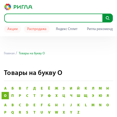
Акции
Распродажа
Яндекс Сплит
Ригла рекомендуе
Главная
Товары на букву О
Товары на букву О
А
Б
В
Г
Д
Е
Ё
Ж
З
И
Й
К
Л
М
Н
О
П
Р
С
Т
У
Ф
Х
Ц
Ч
Ш
Щ
Э
Ю
Я
A
B
C
D
E
F
G
H
I
J
K
L
M
N
O
P
Q
R
S
T
U
V
W
X
Y
Z