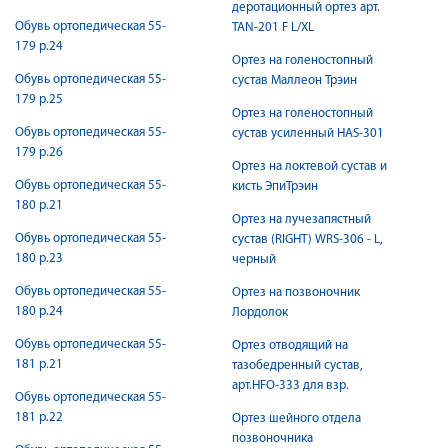
деротационный ортез арт.
Обувь ортопедическая 55-
TAN-201 F L/XL
179 р.24
Ортез на голеностопный
Обувь ортопедическая 55-
сустав Маллеон Трэин
179 р.25
Ортез на голеностопный
Обувь ортопедическая 55-
сустав усиленный HAS-301
179 р.26
Ортез на локтевой сустав и
Обувь ортопедическая 55-
кисть ЭпиТрэин
180 р.21
Ортез на лучезапястный
Обувь ортопедическая 55-
сустав (RIGHT) WRS-306 - L,
180 р.23
черный
Обувь ортопедическая 55-
Ортез на позвоночник
180 р.24
Лордолок
Обувь ортопедическая 55-
Ортез отводящий на
181 р.21
тазобедренный сустав,
арт.HFO-333 для взр.
Обувь ортопедическая 55-
181 р.22
Ортез шейного отдела
позвоночника