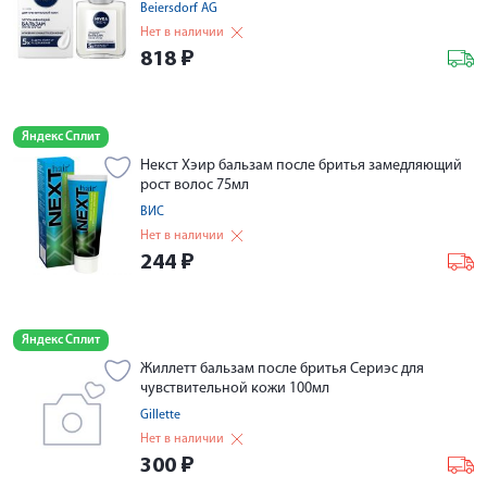
Beiersdorf AG
Нет в наличии
818
₽
Яндекс Сплит
Некст Хэир бальзам после бритья замедляющий
рост волос 75мл
ВИС
Нет в наличии
244
₽
Яндекс Сплит
Жиллетт бальзам после бритья Сериэс для
чувствительной кожи 100мл
Gillette
Нет в наличии
300
₽