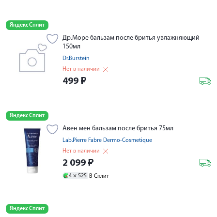
Яндекс Сплит
Др.Море бальзам после бритья увлажняющий
150мл
Dr.Burstein
Нет в наличии
499
₽
Яндекс Сплит
Авен мен бальзам после бритья 75мл
Lab.Pierre Fabre Dermo-Cosmetique
Нет в наличии
2 099
₽
4 ×
525
В Сплит
Яндекс Сплит