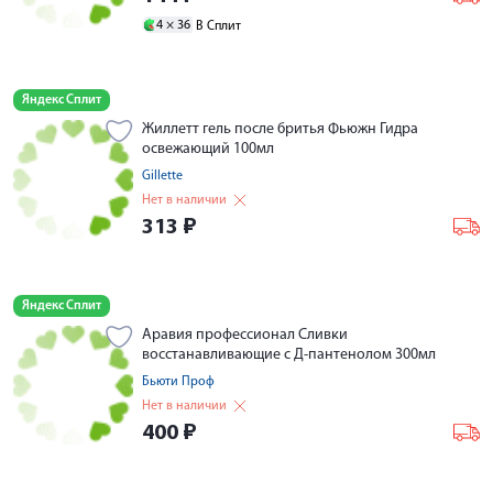
4 ×
36
В Сплит
Яндекс Сплит
Жиллетт гель после бритья Фьюжн Гидра
освежающий 100мл
Gillette
Нет в наличии
313
₽
Яндекс Сплит
Аравия профессионал Сливки
восстанавливающие с Д-пантенолом 300мл
Бьюти Проф
Нет в наличии
400
₽