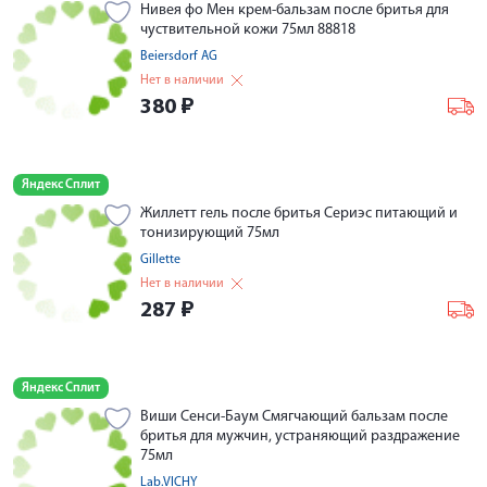
Нивея фо Мен крем-бальзам после бритья для
чуствительной кожи 75мл 88818
Beiersdorf AG
Нет в наличии
380
₽
Яндекс Сплит
Жиллетт гель после бритья Сериэс питающий и
тонизирующий 75мл
Gillette
Нет в наличии
287
₽
Яндекс Сплит
Виши Сенси-Баум Смягчающий бальзам после
бритья для мужчин, устраняющий раздражение
75мл
Lab.VICHY