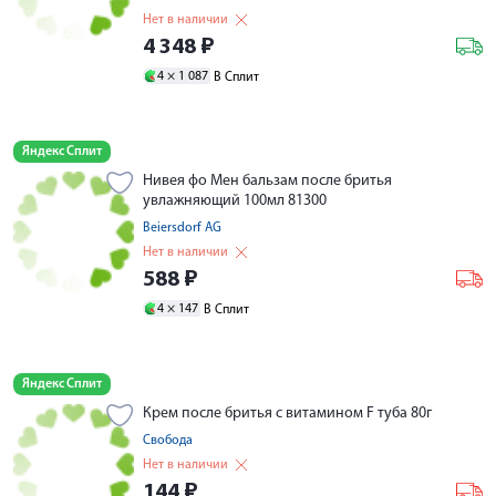
Нет в наличии
4 348
₽
4 ×
1 087
В Сплит
Яндекс Сплит
Нивея фо Мен бальзам после бритья
увлажняющий 100мл 81300
Beiersdorf AG
Нет в наличии
588
₽
4 ×
147
В Сплит
Яндекс Сплит
Крем после бритья с витамином F туба 80г
Свобода
Нет в наличии
144
₽