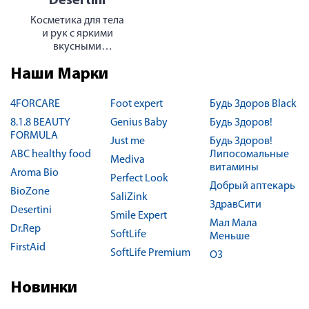
Desertini
Косметика для тела
и рук с яркими
вкусными
ароматами
Наши Марки
4FORCARE
Foot expert
Будь Здоров Black
8.1.8 BEAUTY
Genius Baby
Будь Здоров!
FORMULA
Just me
Будь Здоров!
ABC healthy food
Липосомальные
Mediva
витамины
Aroma Bio
Perfect Look
Добрый аптекарь
BioZone
SaliZink
ЗдравСити
Desertini
Smile Expert
Мал Мала
Dr.Rep
SoftLife
Меньше
FirstAid
SoftLife Premium
О3
Новинки