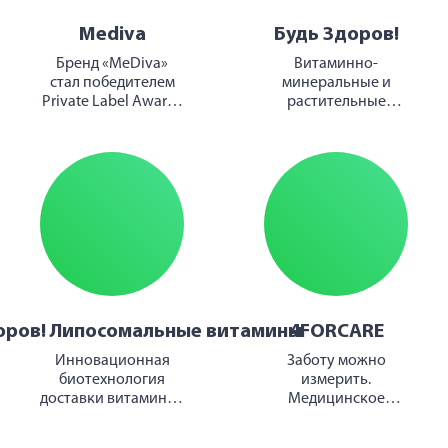
Mediva
Будь Здоров!
Бренд «MeDiva»
Витаминно-
стал победителем
минеральные и
Private Label Awards
растительные
by SobMaExpo 2025
комплексы для
здоровья всей
семьи
оров! Липосомальные витамины
4FORCARE
Инновационная
Заботу можно
биотехнология
измерить.
доставки витаминов
Медицинское
и нутриентов
оборудование