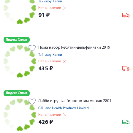
Тайчжоу Хэппи
Нет в наличии
91
₽
Яндекс Сплит
Пома набор Ребятки-дельфинятки 2919
Тайчжоу Хэппи
Нет в наличии
435
₽
Яндекс Сплит
Лабби игрушка Гиппопотам мягкая 2801
G.R.Lane Health Products Limited
Нет в наличии
426
₽