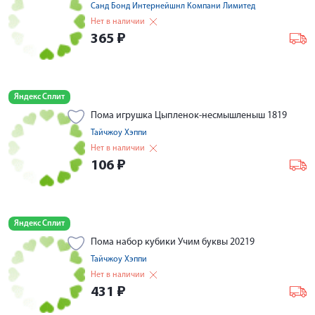
Санд Бонд Интернейшнл Компани Лимитед
Нет в наличии
365
₽
Яндекс Сплит
Пома игрушка Цыпленок-несмышленыш 1819
Тайчжоу Хэппи
Нет в наличии
106
₽
Яндекс Сплит
Пома набор кубики Учим буквы 20219
Тайчжоу Хэппи
Нет в наличии
431
₽