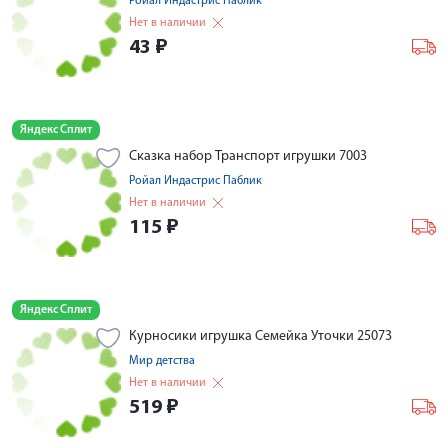
Ройал Индастрис Паблик
Нет в наличии
43
₽
Яндекс Сплит
Сказка набор Транспорт игрушки 7003
Ройал Индастрис Паблик
Нет в наличии
115
₽
Яндекс Сплит
Курносики игрушка Семейка Уточки 25073
Мир детства
Нет в наличии
519
₽