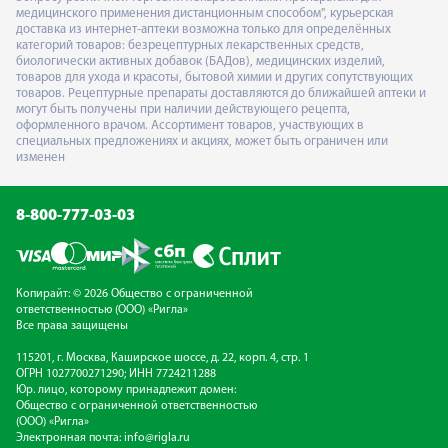
медицинского применения дистанционным способом", курьерская
доставка из интернет-аптеки возможна только для определённых
категорий товаров: безрецептурных лекарственных средств,
биологически активных добавок (БАДов), медицинских изделий,
товаров для ухода и красоты, бытовой химии и других сопутствующих
товаров. Рецептурные препараты доставляются до ближайшей аптеки и
могут быть получены при наличии действующего рецепта,
оформленного врачом. Ассортимент товаров, участвующих в
специальных предложениях и акциях, может быть ограничен или
изменен
8-800-777-03-03
Копирайт: © 2026 Общество с ограниченной
ответственностью (ООО) «Ригла»
Все права защищены
115201, г. Москва, Каширское шоссе, д. 22, корп. 4, стр. 1
ОГРН 1027700271290; ИНН 7724211288
Юр. лицо, которому принадлежит домен:
Общество с ограниченной ответственностью
(ООО) «Ригла»
Электронная почта:
info@rigla.ru