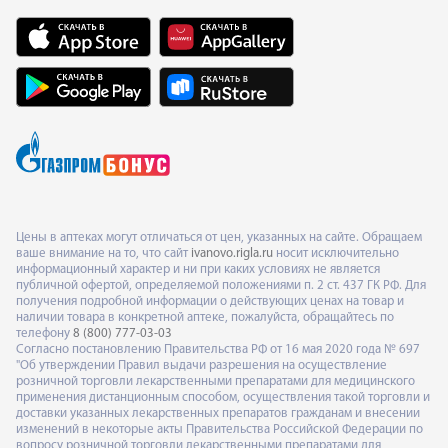
Цены в аптеках могут отличаться от цен, указанных на сайте. Обращаем
ваше внимание на то, что сайт
ivanovo.rigla.ru
носит исключительно
информационный характер и ни при каких условиях не является
публичной офертой, определяемой положениями п. 2 ст. 437 ГК РФ. Для
получения подробной информации о действующих ценах на товар и
наличии товара в конкретной аптеке, пожалуйста, обращайтесь по
телефону
8 (800) 777-03-03
Согласно постановлению Правительства РФ от 16 мая 2020 года № 697
"Об утверждении Правил выдачи разрешения на осуществление
розничной торговли лекарственными препаратами для медицинского
применения дистанционным способом, осуществления такой торговли и
доставки указанных лекарственных препаратов гражданам и внесении
изменений в некоторые акты Правительства Российской Федерации по
вопросу розничной торговли лекарственными препаратами для