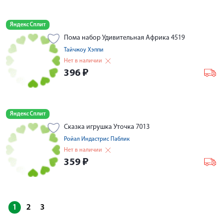
Яндекс Сплит
Пома набор Удивительная Африка 4519
Тайчжоу Хэппи
Нет в наличии
396
₽
Яндекс Сплит
Сказка игрушка Уточка 7013
Ройал Индастрис Паблик
Нет в наличии
359
₽
1
2
3