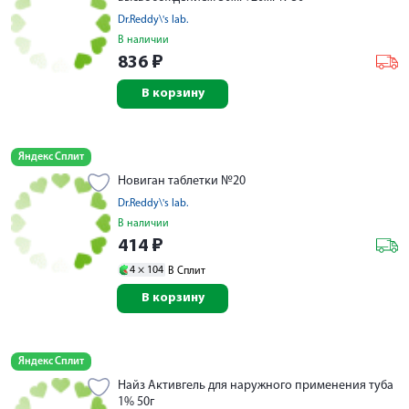
Dr.Reddy\'s lab.
В наличии
836
₽
В корзину
Яндекс Сплит
Новиган таблетки №20
Dr.Reddy\'s lab.
В наличии
414
₽
4 ×
104
В Сплит
В корзину
Яндекс Сплит
Найз Активгель для наружного применения туба
1% 50г