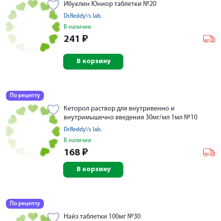
Ибуклин Юниор таблетки №20
Dr.Reddy\'s lab.
В наличии
241
₽
В корзину
По рецепту
Кеторол раствор для внутривенно и
внутримышечно введения 30мг/мл 1мл №10
Dr.Reddy\'s lab.
В наличии
168
₽
В корзину
По рецепту
Найз таблетки 100мг №30