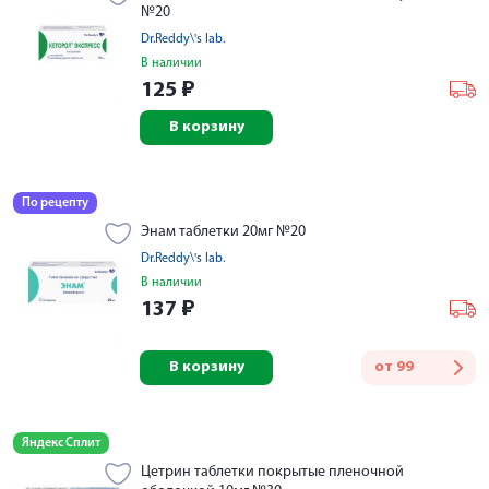
№20
Dr.Reddy\'s lab.
В наличии
125
₽
В корзину
По рецепту
Энам таблетки 20мг №20
Dr.Reddy\'s lab.
В наличии
137
₽
В корзину
от
99
Яндекс Сплит
Цетрин таблетки покрытые пленочной