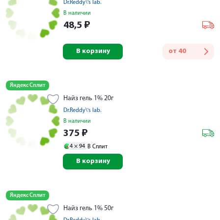
Dr.Reddy\'s lab.
В наличии
48,5
₽
В корзину
от
40
Яндекс Сплит
Найз гель 1% 20г
Dr.Reddy\'s lab.
В наличии
375
₽
4 ×
94
В Сплит
В корзину
Яндекс Сплит
Найз гель 1% 50г