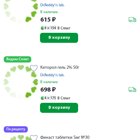
Dr.Reddy\'s lab.
В наличии
615
₽
4 ×
154
В Сплит
В корзину
Яндекс Сплит
Кеторол гель 2% 50г
Dr.Reddy\'s lab.
В наличии
698
₽
4 ×
175
В Сплит
В корзину
По рецепту
Финаст таблетки 5мг №30