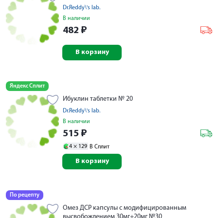
Dr.Reddy\'s lab.
В наличии
482
₽
В корзину
Яндекс Сплит
Ибуклин таблетки № 20
Dr.Reddy\'s lab.
В наличии
515
₽
4 ×
129
В Сплит
В корзину
По рецепту
Омез ДСР капсулы с модифицированным
высвобождением 30мг+20мг №30