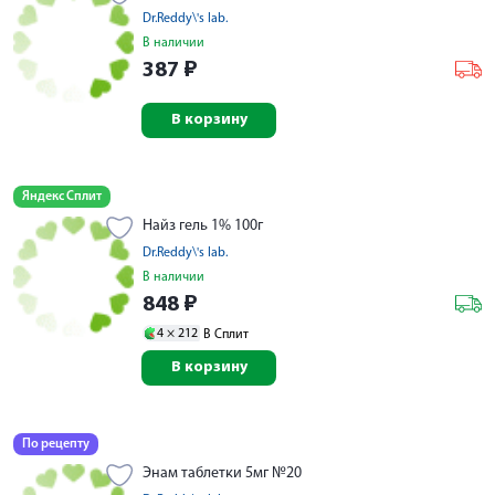
Dr.Reddy\'s lab.
В наличии
387
₽
В корзину
Яндекс Сплит
Найз гель 1% 100г
Dr.Reddy\'s lab.
В наличии
848
₽
4 ×
212
В Сплит
В корзину
По рецепту
Энам таблетки 5мг №20