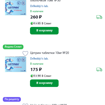
оболочкой 10мг №30
Dr.Reddy\'s lab.
В наличии
260
₽
4 ×
65
В Сплит
В корзину
Яндекс Сплит
Цетрин таблетки 10мг №20
Dr.Reddy\'s lab.
В наличии
175
₽
4 ×
44
В Сплит
В корзину
По рецепту