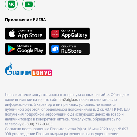
Приложение РИГЛА
Цены в аптеках могут отличаться от цен, указанных на сайте. Обращаем
ваше внимание на то, что сайт
hm2.rigla.ru
носит исключительно
информационный характер и ни при каких условиях не является
публичной офертой, определяемой положениями п. 2 ст. 437 ГК РФ. Для
получения подробной информации о действующих ценах на товар и
наличии товара в конкретной аптеке, пожалуйста, обращайтесь по
телефону
8 (800) 777-03-03
Согласно постановлению Правительства РФ от 16 мая 2020 года № 697
"Об утверждении Правил выдачи разрешения на осуществление