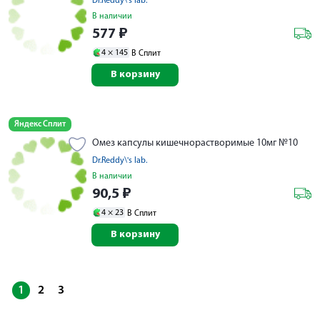
Dr.Reddy\'s lab.
В наличии
577
₽
4 ×
145
В Сплит
В корзину
Яндекс Сплит
Омез капсулы кишечнорастворимые 10мг №10
Dr.Reddy\'s lab.
В наличии
90,5
₽
4 ×
23
В Сплит
В корзину
1
2
3