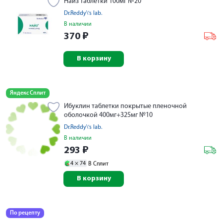
Найз таблетки 100мг №20
Dr.Reddy\'s lab.
В наличии
370
₽
В корзину
Яндекс Сплит
Ибуклин таблетки покрытые пленочной
оболочкой 400мг+325мг №10
Dr.Reddy\'s lab.
В наличии
293
₽
4 ×
74
В Сплит
В корзину
По рецепту