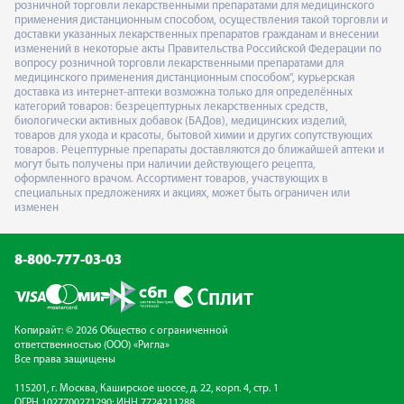
розничной торговли лекарственными препаратами для медицинского
применения дистанционным способом, осуществления такой торговли и
доставки указанных лекарственных препаратов гражданам и внесении
изменений в некоторые акты Правительства Российской Федерации по
вопросу розничной торговли лекарственными препаратами для
медицинского применения дистанционным способом", курьерская
доставка из интернет-аптеки возможна только для определённых
категорий товаров: безрецептурных лекарственных средств,
биологически активных добавок (БАДов), медицинских изделий,
товаров для ухода и красоты, бытовой химии и других сопутствующих
товаров. Рецептурные препараты доставляются до ближайшей аптеки и
могут быть получены при наличии действующего рецепта,
оформленного врачом. Ассортимент товаров, участвующих в
специальных предложениях и акциях, может быть ограничен или
изменен
8-800-777-03-03
Копирайт: © 2026 Общество с ограниченной
ответственностью (ООО) «Ригла»
Все права защищены
115201, г. Москва, Каширское шоссе, д. 22, корп. 4, стр. 1
ОГРН 1027700271290; ИНН 7724211288