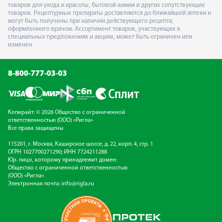
товаров для ухода и красоты, бытовой химии и других сопутствующих
товаров. Рецептурные препараты доставляются до ближайшей аптеки и
могут быть получены при наличии действующего рецепта,
оформленного врачом. Ассортимент товаров, участвующих в
специальных предложениях и акциях, может быть ограничен или
изменен
8-800-777-03-03
Копирайт: © 2026 Общество с ограниченной
ответственностью (ООО) «Ригла»
Все права защищены
115201, г. Москва, Каширское шоссе, д. 22, корп. 4, стр. 1
ОГРН 1027700271290; ИНН 7724211288
Юр. лицо, которому принадлежит домен:
Общество с ограниченной ответственностью
(ООО) «Ригла»
Электронная почта:
info@rigla.ru