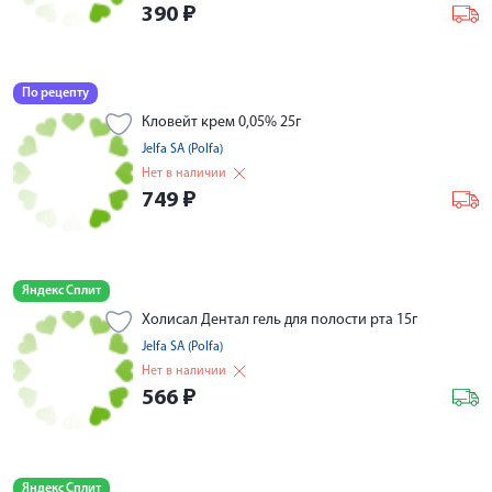
390
₽
По рецепту
Кловейт крем 0,05% 25г
Jelfa SA (Polfa)
Нет в наличии
749
₽
Яндекс Сплит
Холисал Дентал гель для полости рта 15г
Jelfa SA (Polfa)
Нет в наличии
566
₽
Яндекс Сплит