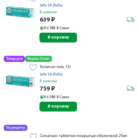
Jelfa SA (Polfa)
В наличии
639
₽
4 ×
160
В Сплит
В корзину
Товар дня
Яндекс Сплит
Холисал гель 15г
Jelfa SA (Polfa)
В наличии
759
₽
4 ×
190
В Сплит
В корзину
По рецепту
Сонапакс таблетки покрытые оболочкой 25мг