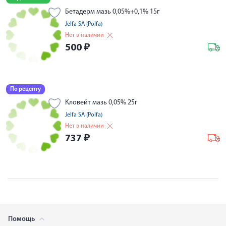
Бетадерм мазь 0,05%+0,1% 15г
Jelfa SA (Polfa)
Нет в наличии
500
₽
По рецепту
Кловейт мазь 0,05% 25г
Jelfa SA (Polfa)
Нет в наличии
737
₽
Помощь