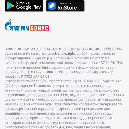
Цены в аптеках могут отличаться от цен, указанных на сайте. Обращаем
ваше внимание на то, что сайт
ivanovo.rigla.ru
носит исключительно
информационный характер и ни при каких условиях не является
публичной офертой, определяемой положениями п. 2 ст. 437 ГК РФ. Для
получения подробной информации о действующих ценах на товар и
наличии товара в конкретной аптеке, пожалуйста, обращайтесь по
телефону
8 (800) 777-03-03
Согласно постановлению Правительства РФ от 16 мая 2020 года № 697
"Об утверждении Правил выдачи разрешения на осуществление
розничной торговли лекарственными препаратами для медицинского
применения дистанционным способом, осуществления такой торговли и
доставки указанных лекарственных препаратов гражданам и внесении
изменений в некоторые акты Правительства Российской Федерации по
вопросу розничной торговли лекарственными препаратами для
медицинского применения дистанционным способом", курьерская
доставка из интернет-аптеки возможна только для определённых
категорий товаров: безрецептурных лекарственных средств,
биологически активных добавок (БАДов), медицинских изделий,