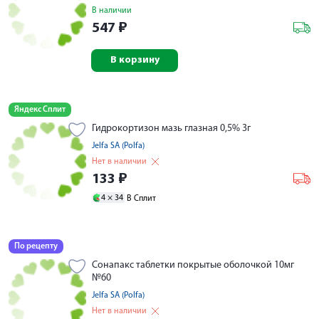
В наличии
547
₽
В корзину
Яндекс Сплит
Гидрокортизон мазь глазная 0,5% 3г
Jelfa SA (Polfa)
Нет в наличии
133
₽
4 ×
34
В Сплит
По рецепту
Сонапакс таблетки покрытые оболочкой 10мг
№60
Jelfa SA (Polfa)
Нет в наличии