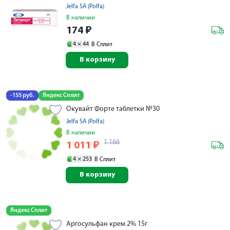
Jelfa SA (Polfa)
В наличии
174
₽
4 ×
44
В Сплит
В корзину
-155 руб.
Яндекс Сплит
Окувайт Форте таблетки №30
Jelfa SA (Polfa)
В наличии
1 166
1 011
₽
4 ×
253
В Сплит
В корзину
Яндекс Сплит
Аргосульфан крем 2% 15г