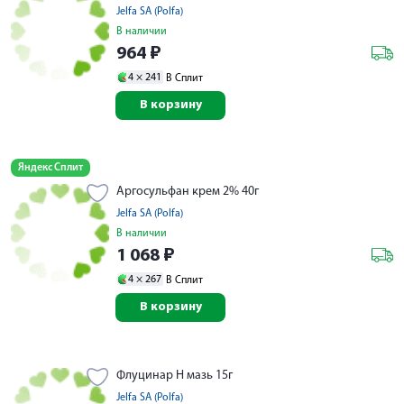
Jelfa SA (Polfa)
В наличии
964
₽
4 ×
241
В Сплит
В корзину
Яндекс Сплит
Аргосульфан крем 2% 40г
Jelfa SA (Polfa)
В наличии
1 068
₽
4 ×
267
В Сплит
В корзину
Флуцинар Н мазь 15г
Jelfa SA (Polfa)