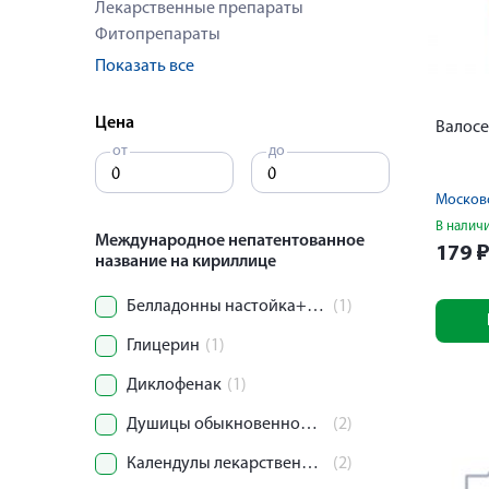
Лекарственные препараты
Фитопрепараты
Показать все
Цена
Валосе
от
до
Московс
В налич
Международное непатентованное
179
название на кириллице
Белладонны настойка+Валерианы лекарственной корневищ с корнями настойка+Ландыша травы настойка+[Рацементол]
(1)
Глицерин
(1)
Диклофенак
(1)
Душицы обыкновенной травы экстракт+Мяты перечной масло+Фенобарбитал+Этилбромизовалерианат
(2)
Календулы лекарственной цветки
(2)