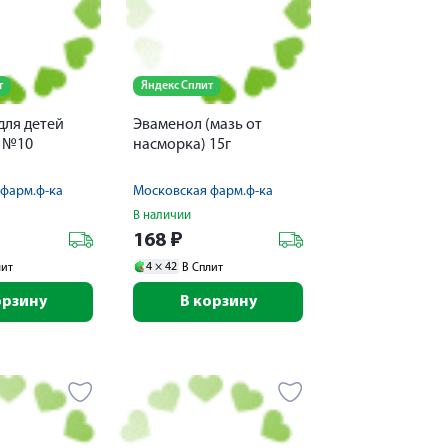
т
Яндекс Сплит
для детей
Эваменол (мазь от
г №10
насморка) 15г
фарм.ф-ка
Московская фарм.ф-ка
В наличии
168
₽
4 ×
42
лит
В Сплит
орзину
В корзину