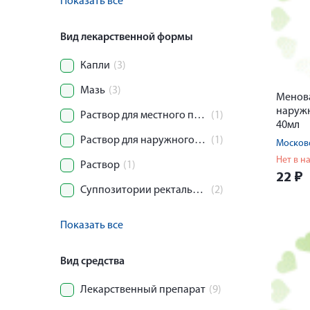
Показать все
Вид лекарственной формы
Капли
(3)
Мазь
(3)
Менова
наруж
Раствор для местного применения
(1)
40мл
Раствор для наружного применения
(1)
Московс
Нет в н
Раствор
(1)
22
₽
Суппозитории ректальные
(2)
Показать все
Вид средства
Лекарственный препарат
(9)