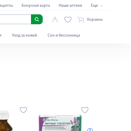
ецепты
Бонусная карта
Наши аптеки
Еще
Корзина
я
Уход за кожей
Сон и бессонница