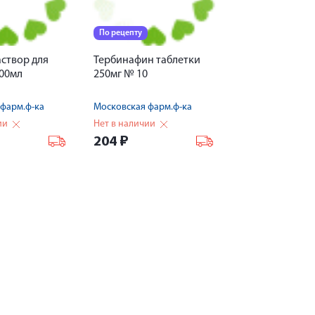
По рецепту
створ для
Тербинафин таблетки
400мл
250мг № 10
фарм.ф-ка
Московская фарм.ф-ка
ии
Нет в наличии
204
₽