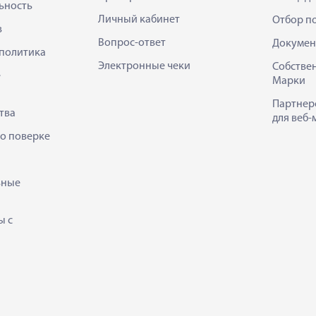
ьность
Личный кабинет
Отбор п
в
Вопрос-ответ
Докумен
политика
Электронные чеки
Собстве
е
Марки
Партнер
тва
для веб-
 о поверке
ьные
ы с