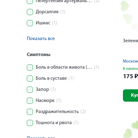
Гипертензия артериальная (Гипертоническая болезнь)
(2)
Дорсалгия
(1)
Ишиас
(1)
Показать все
Зелени
Симптомы
Московс
Боль в области живота (колика)
(1)
В налич
175
Боль в суставе
(1)
Запор
(1)
Ку
Насморк
(1)
Раздражительность
(2)
Тошнота и рвота
(1)