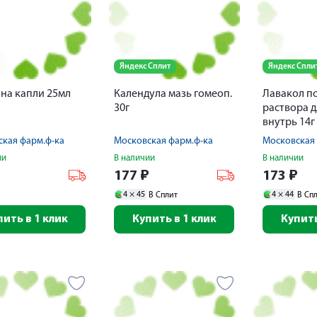
Яндекс Сплит
Яндекс Спли
на капли 25мл
Календула мазь гомеоп.
Лавакол п
30г
раствора 
внутрь 14г
кая фарм.ф-ка
Московская фарм.ф-ка
Московская 
ии
В наличии
В наличии
₽
177
₽
173
₽
4 ×
45
4 ×
44
В Сплит
В Сп
пить в 1 клик
Купить в 1 клик
Купить