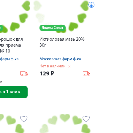
т
Яндекс Сплит
орошок для
Ихтиоловая мазь 20%
для приема
30г
 № 10
фарм.ф-ка
Московская фарм.ф-ка
Нет в наличии
129
₽
лит
 в 1 клик