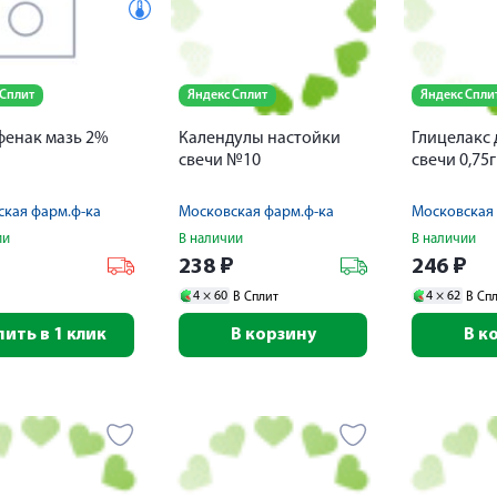
 Сплит
Яндекс Сплит
Яндекс Спли
енак мазь 2%
Календулы настойки
Глицелакс 
свечи №10
свечи 0,75
кая фарм.ф-ка
Московская фарм.ф-ка
Московская 
ии
В наличии
В наличии
₽
238
₽
246
₽
4 ×
60
4 ×
62
В Сплит
В Сп
пить в 1 клик
В корзину
В к