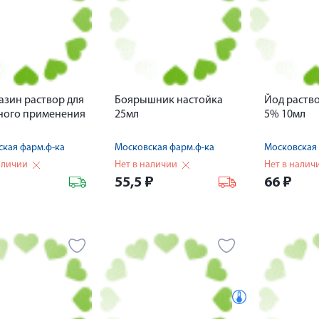
зин раствор для
Боярышник настойка
Йод раств
ного применения
25мл
5% 10мл
кая фарм.ф-ка
Московская фарм.ф-ка
Московская 
аличии
Нет в наличии
Нет в налич
55,5
₽
66
₽