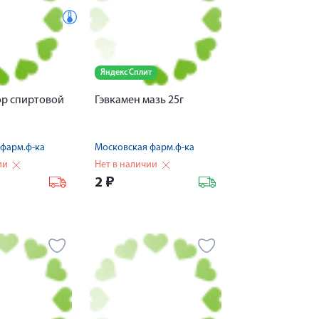
Яндекс Сплит
ор спиртовой
Гэвкамен мазь 25г
фарм.ф-ка
Московская фарм.ф-ка
ии
Нет в наличии
2
₽