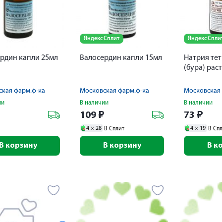
Яндекс Сплит
Яндекс Спли
рдин капли 25мл
Валосердин капли 15мл
Натрия те
(бура) рас
кая фарм.ф-ка
Московская фарм.ф-ка
Московская 
ии
В наличии
В наличии
₽
109
₽
73
₽
4 ×
28
4 ×
19
В Сплит
В Сп
В корзину
В корзину
В к