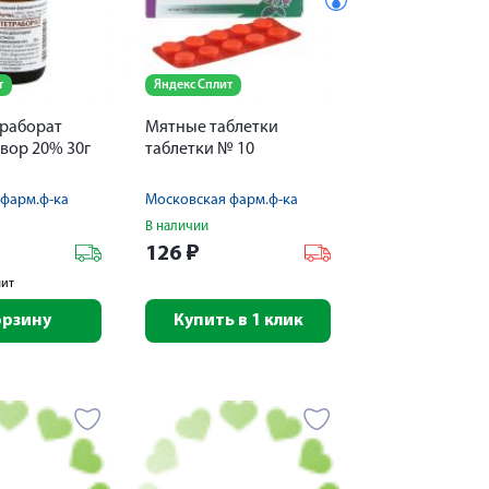
т
Яндекс Сплит
траборат
Мятные таблетки
твор 20% 30г
таблетки № 10
фарм.ф-ка
Московская фарм.ф-ка
В наличии
126
₽
лит
орзину
Купить в 1 клик