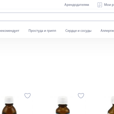
Арендодателям
Мои р
рекомендует
Простуда и грипп
Сердце и сосуды
Аллерги