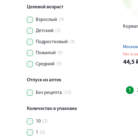
Целевой возраст
Взрослый
(9)
Корвал
Детский
(3)
Подростковый
(4)
Московс
Пожилой
(9)
Нет в н
44,5
Средний
(9)
Отпуск из аптек
1
Без рецепта
(10)
Количество в упаковке
10
(3)
1
(6)