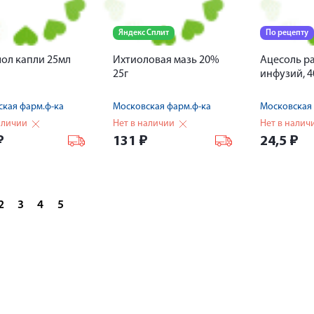
Яндекс Сплит
По рецепту
ол капли 25мл
Ихтиоловая мазь 20%
Ацесоль ра
25г
инфузий, 
кая фарм.ф-ка
Московская фарм.ф-ка
Московская 
аличии
Нет в наличии
Нет в налич
₽
131
₽
24,5
₽
2
3
4
5