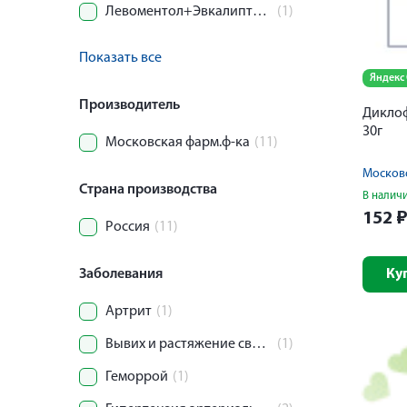
Левоментол+Эвкалипта шарикового листьев масло
(1)
Показать все
Яндекс
Производитель
Диклоф
30г
Московская фарм.ф-ка
(11)
Московс
Страна производства
В налич
152
Россия
(11)
Заболевания
Ку
Артрит
(1)
Вывих и растяжение связочного аппарата сустава
(1)
Геморрой
(1)