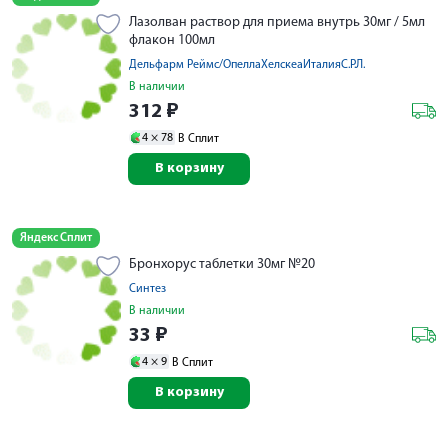
Лазолван раствор для приема внутрь 30мг / 5мл
флакон 100мл
Дельфарм Реймс/ОпеллаХелскеаИталияС.Р.Л.
В наличии
312
₽
4 ×
78
В Сплит
В корзину
Яндекс Сплит
Бронхорус таблетки 30мг №20
Синтез
В наличии
33
₽
4 ×
9
В Сплит
В корзину