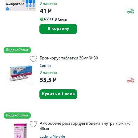
В наличии
41
₽
4 ×
11
В Сплит
В корзину
Яндекс Сплит
Бронхорус таблетки 30мг № 30
Синтез
В наличии
55,5
₽
Купить в 1 клик
Яндекс Сплит
Амбробене раствор для приема внутрь 7,5мг/мл
40мл
Ludwig Merckle