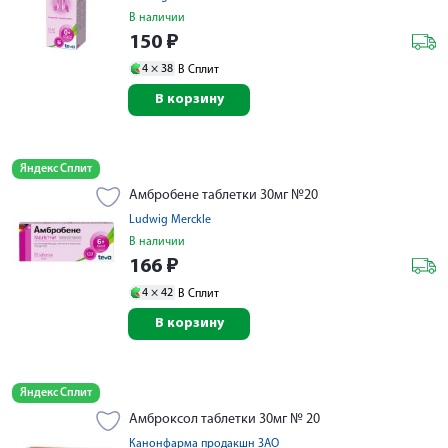
В наличии
150
₽
4 ×
38
В Сплит
В корзину
Яндекс Сплит
Амбробене таблетки 30мг №20
Ludwig Merckle
В наличии
166
₽
4 ×
42
В Сплит
В корзину
Яндекс Сплит
Амброксол таблетки 30мг № 20
Канонфарма продакшн ЗАО