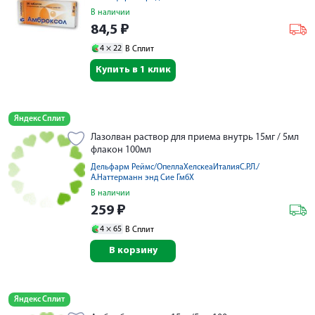
В наличии
84,5
₽
4 ×
22
В Сплит
Купить в 1 клик
Яндекс Сплит
Лазолван раствор для приема внутрь 15мг / 5мл
флакон 100мл
Дельфарм Реймс/ОпеллаХелскеаИталияС.Р.Л./
А.Наттерманн энд Сие ГмбХ
В наличии
259
₽
4 ×
65
В Сплит
В корзину
Яндекс Сплит