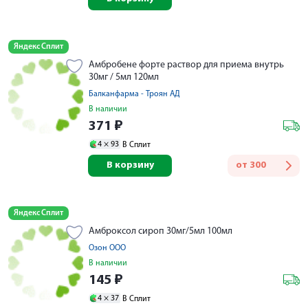
Яндекс Сплит
Амбробене форте раствор для приема внутрь
30мг / 5мл 120мл
Балканфарма - Троян АД
В наличии
371
₽
4 ×
93
В Сплит
В корзину
от
300
Яндекс Сплит
Амброксол сироп 30мг/5мл 100мл
Озон ООО
В наличии
145
₽
4 ×
37
В Сплит