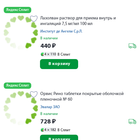
Яндекс Сплит
Лазолван раствор для приема внутрь и
ингаляций 7,5 мг/мл 100 мл
Институт де Ангели С.р.Л.
В наличии
440
₽
4 ×
110
В Сплит
В корзину
Яндекс Сплит
Орвис Рино таблетки покрытые оболочкой
пленочной № 60
Эвалар ЗАО
В наличии
728
₽
4 ×
182
В Сплит
В корзину