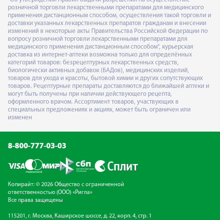
розничной торговли лекарственными препаратами для медицинского
применения дистанционным способом, осуществления такой торговли и
доставки указанных лекарственных препаратов гражданам и внесении
изменений в некоторые акты Правительства Российской Федерации по
вопросу розничной торговли лекарственными препаратами для
медицинского применения дистанционным способом", курьерская
доставка из интернет-аптеки возможна только для определённых
категорий товаров: безрецептурных лекарственных средств,
биологически активных добавок (БАДов), медицинских изделий,
товаров для ухода и красоты, бытовой химии и других сопутствующих
товаров. Рецептурные препараты доставляются до ближайшей аптеки и
могут быть получены при наличии действующего рецепта,
оформленного врачом. Ассортимент товаров, участвующих в
специальных предложениях и акциях, может быть ограничен или
изменен
8-800-777-03-03
Копирайт: © 2026 Общество с ограниченной
ответственностью (ООО) «Ригла»
Все права защищены
115201, г. Москва, Каширское шоссе, д. 22, корп. 4, стр. 1