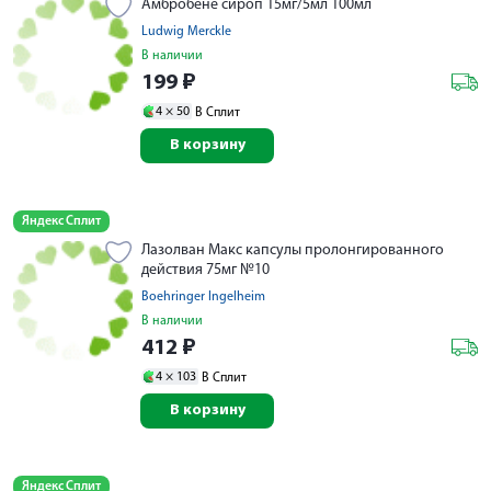
Амбробене сироп 15мг/5мл 100мл
Ludwig Merckle
В наличии
199
₽
4 ×
50
В Сплит
В корзину
Яндекс Сплит
Лазолван Макс капсулы пролонгированного
действия 75мг №10
Boehringer Ingelheim
В наличии
412
₽
4 ×
103
В Сплит
В корзину
Яндекс Сплит