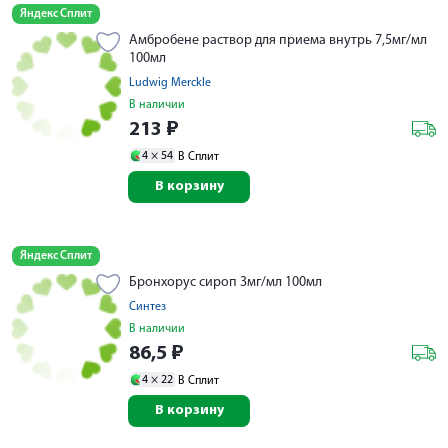
Яндекс Сплит
Амбробене раствор для приема внутрь 7,5мг/мл
100мл
Ludwig Merckle
В наличии
213
₽
4 ×
54
В Сплит
В корзину
Яндекс Сплит
Бронхорус сироп 3мг/мл 100мл
Синтез
В наличии
86,5
₽
4 ×
22
В Сплит
В корзину