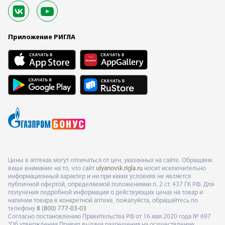
Приложение РИГЛА
Цены в аптеках могут отличаться от цен, указанных на сайте. Обращаем
ваше внимание на то, что сайт
ulyanovsk.rigla.ru
носит исключительно
информационный характер и ни при каких условиях не является
публичной офертой, определяемой положениями п. 2 ст. 437 ГК РФ. Для
получения подробной информации о действующих ценах на товар и
наличии товара в конкретной аптеке, пожалуйста, обращайтесь по
телефону
8 (800) 777-03-03
Согласно постановлению Правительства РФ от 16 мая 2020 года № 697
"Об утверждении Правил выдачи разрешения на осуществление