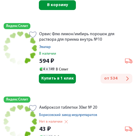
В корзину
Яндекс Сплит
Орвис Флю лимон/имбирь порошок для
раствора для приема внутрь №10
Эвалар
В наличии
594
₽
4 ×
149
В Сплит
Купить в 1 клик
от
534
Яндекс Сплит
Амброксол таблетки 30мг № 20
Борисовский завод мед.препаратов
Нет в наличии
43
₽