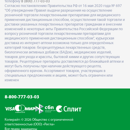
телефону
8 (800) 777-03-03
Согласно постановлению Правительства РФ от 16 мая 2020 года № 697
"Об утверждении Правил выдачи разрешения на осуществление
розничной торговли лекарственными препаратами для медицинского
применения дистанционным способом, осуществления такой торговли и
доставки указанных лекарственных препаратов гражданам и внесении
изменений в некоторые акты Правительства Российской Федерации по
вопросу розничной торговли лекарственными препаратами для
медицинского применения дистанционным способом", курьерская
доставка из интернет-аптеки возможна только для определённых
категорий товаров: безрецептурных лекарственных средств,
биологически активных добавок (БАДов), медицинских изделий,
товаров для ухода и красоты, бытовой химии и других сопутствующих
товаров. Рецептурные препараты доставляются до ближайшей аптеки и
могут быть получены при наличии действующего рецепта,
оформленного врачом. Ассортимент товаров, участвующих в
специальных предложениях и акциях, может быть ограничен или
изменен
8-800-777-03-03
Копирайт: © 2026 Общество с ограниченной
ответственностью (ООО) «Ригла»
Все права защищены