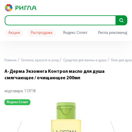
Акции
Распродажа
Яндекс Сплит
Ригла рекомендуе
Главная
Гигиена, красота и уход
Средства для ванны и душа
Гели для душ
А-Дерма Экзомега Контрол масло для душа
смягчающее / очищающее 200мл
код товара:
113718
Яндекс Сплит
Я