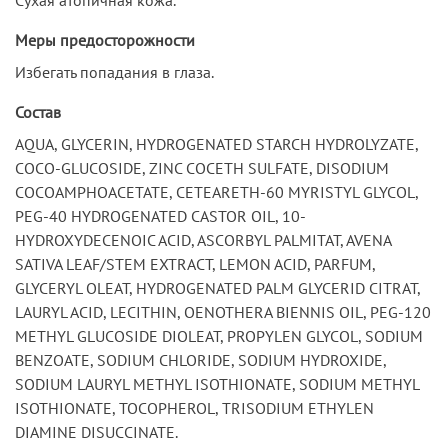
Меры предосторожности
Избегать попадания в глаза.
Состав
AQUA, GLYCERIN, HYDROGENATED STARCH HYDROLYZATE,
COCO-GLUCOSIDE, ZINC COCETH SULFATE, DISODIUM
COCOAMPHOACETATE, CETEARETH-60 MYRISTYL GLYCOL,
PEG-40 HYDROGENATED CASTOR OIL, 10-
HYDROXYDECENOIC ACID, ASCORBYL PALMITAT, AVENA
SATIVA LEAF/STEM EXTRACT, LEMON ACID, PARFUM,
GLYCERYL OLEAT, HYDROGENATED PALM GLYCERID CITRAT,
LAURYL ACID, LECITHIN, OENOTHERA BIENNIS OIL, PEG-120
METHYL GLUCOSIDE DIOLEAT, PROPYLEN GLYCOL, SODIUM
BENZOATE, SODIUM CHLORIDE, SODIUM HYDROXIDE,
SODIUM LAURYL METHYL ISOTHIONATE, SODIUM METHYL
ISOTHIONATE, TOCOPHEROL, TRISODIUM ETHYLEN
DIAMINE DISUCCINATE.