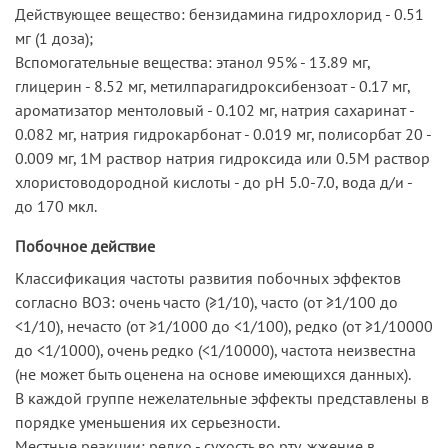
Действующее вещество: бензидамина гидрохлорид - 0.51
мг (1 доза);
Вспомогательные вещества: этанол 95% - 13.89 мг,
глицерин - 8.52 мг, метилпарагидроксибензоат - 0.17 мг,
ароматизатор ментоловый - 0.102 мг, натрия сахаринат -
0.082 мг, натрия гидрокарбонат - 0.019 мг, полисорбат 20 -
0.009 мг, 1М раствор натрия гидроксида или 0.5М раствор
хлористоводородной кислоты - до рН 5.0-7.0, вода д/и -
до 170 мкл.
Побочное действие
Классификация частоты развития побочных эффектов
согласно ВОЗ: очень часто (≥1/10), часто (от ≥1/100 до
<1/10), нечасто (от ≥1/1000 до <1/100), редко (от ≥1/10000
до <1/1000), очень редко (<1/10000), частота неизвестна
(не может быть оценена на основе имеющихся данных).
В каждой группе нежелательные эффекты представлены в
порядке уменьшения их серьезности.
Местные реакции: редко - сухость во рту, жжение в