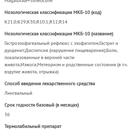
Magaldrate+Simeticone
Нозологическая классификация МКБ-10 (код)
K21.0;K29;K30;R10.1;R12;R14
Нозологическая классификация МКБ-10 (название)
Гастроэзофагеальный рефлюкс с эзофагитом;Гастрит и
дуоденит;Диспепсия (нарушение пищеварения);Боли,
локализованные в верхней части
живота;Изжога;Метеоризм и родственные состояния (в т.ч.
вздутие живота, отрыжка)
Способ введения лекарственного средства
Лингвальный
Срок годности базовый (в месяцах)
36
Термолабильный препарат