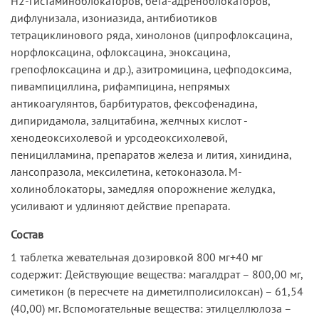
Н2-гистаминоблокаторов, бета-адреноблокаторов,
дифлунизала, изониазида, антибиотиков
тетрациклинового ряда, хинолонов (ципрофлоксацина,
норфлоксацина, офлоксацина, эноксацина,
грепофлоксацина и др.), азитромицина, цефподоксима,
пивампициллина, рифампицина, непрямых
антикоагулянтов, барбитуратов, фексофенадина,
дипиридамола, залцитабина, желчных кислот -
хенодеоксихолевой и урсодеоксихолевой,
пеницилламина, препаратов железа и лития, хинидина,
лансопразола, мексилетина, кетоконазола. М-
холиноблокаторы, замедляя опорожнение желудка,
усиливают и удлиняют действие препарата.
Состав
1 таблетка жевательная дозировкой 800 мг+40 мг
содержит: Действующие вещества: магалдрат – 800,00 мг,
симетикон (в пересчете на диметилполисилоксан) – 61,54
(40,00) мг. Вспомогательные вещества: этилцеллюлоза –