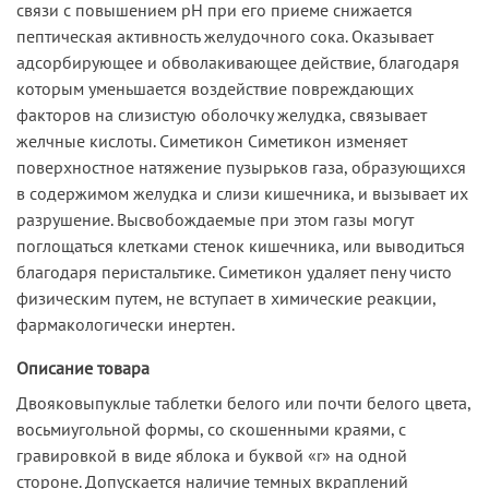
связи с повышением рН при его приеме снижается
пептическая активность желудочного сока. Оказывает
адсорбирующее и обволакивающее действие, благодаря
которым уменьшается воздействие повреждающих
факторов на слизистую оболочку желудка, связывает
желчные кислоты. Симетикон Симетикон изменяет
поверхностное натяжение пузырьков газа, образующихся
в содержимом желудка и слизи кишечника, и вызывает их
разрушение. Высвобождаемые при этом газы могут
поглощаться клетками стенок кишечника, или выводиться
благодаря перистальтике. Симетикон удаляет пену чисто
физическим путем, не вступает в химические реакции,
фармакологически инертен.
Описание товара
Двояковыпуклые таблетки белого или почти белого цвета,
восьмиугольной формы, со скошенными краями, с
гравировкой в виде яблока и буквой «r» на одной
стороне. Допускается наличие темных вкраплений