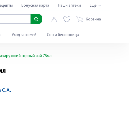
ецепты
Бонусная карта
Наши аптеки
Еще
Корзина
я
Уход за кожей
Сон и бессонница
низирующий горный чай 75мл
мл
 С.А.