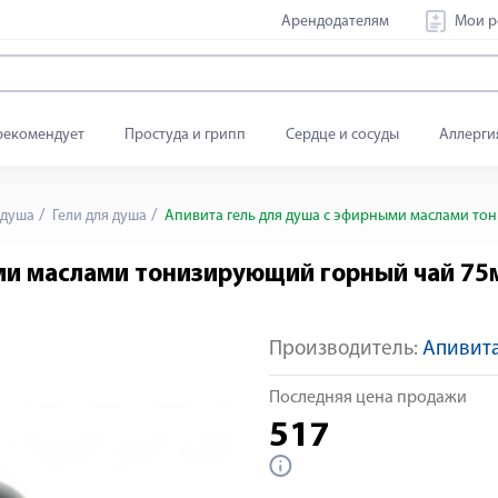
Арендодателям
Мои р
рекомендует
Простуда и грипп
Сердце и сосуды
Аллерги
 душа
Гели для душа
Апивита гель для душа с эфирными маслами то
ми маслами тонизирующий горный чай 75
Производитель:
Апивита
Последняя цена продажи
517