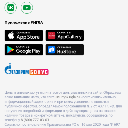
Приложение РИГЛА
Цены в аптеках могут отличаться от цен, указанных на сайте. Обращаем
ваше внимание на то, что сайт
ussuriysk.rigla.ru
носит исключительно
информационный характер и ни при каких условиях не является
публичной офертой, определяемой положениями п. 2 ст. 437 ГК РФ. Для
получения подробной информации о действующих ценах на товар и
наличии товара в конкретной аптеке, пожалуйста, обращайтесь по
телефону
8 (800) 777-03-03
Согласно постановлению Правительства РФ от 16 мая 2020 года № 697