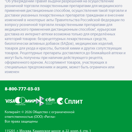
"Об утверждении Правил выдачи разрешения на осуществление
розничной торговли лекарственными препаратами для медицинского
применения дистанционным способом, осуществления такой торговли и
доставки указанных лекарственных препаратов гражданам и внесении
изменений в некоторые акты Правительства Российской Федерации по
вопросу розничной торговли лекарственными препаратами для
медицинского применения дистанционным способом", курьерская
доставка из интернет-аптеки возможна только для определённых
категорий товаров: безрецептурных лекарственных средств,
биологически активных добавок (БАДов), медицинских изделий,
товаров для ухода и красоты, бытовой химии и других сопутствующих
товаров. Рецептурные препараты доставляются до ближайшей аптеки и
могут быть получены при наличии действующего рецепта,
оформленного врачом. Ассортимент товаров, участвующих в
специальных предложениях и акциях, может быть ограничен или
изменен
8-800-777-03-03
Копирайт: © 2026 Общество с ограниченной
ответственностью (ООО) «Ригла»
Все права защищены
115201, г. Москва, Каширское шоссе, д. 22, корп. 4, стр. 1