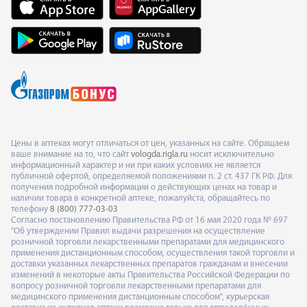
Цены в аптеках могут отличаться от цен, указанных на сайте. Обращаем
ваше внимание на то, что сайт
vologda.rigla.ru
носит исключительно
информационный характер и ни при каких условиях не является
публичной офертой, определяемой положениями п. 2 ст. 437 ГК РФ. Для
получения подробной информации о действующих ценах на товар и
наличии товара в конкретной аптеке, пожалуйста, обращайтесь по
телефону
8 (800) 777-03-03
Согласно постановлению Правительства РФ от 16 мая 2020 года № 697
"Об утверждении Правил выдачи разрешения на осуществление
розничной торговли лекарственными препаратами для медицинского
применения дистанционным способом, осуществления такой торговли и
доставки указанных лекарственных препаратов гражданам и внесении
изменений в некоторые акты Правительства Российской Федерации по
вопросу розничной торговли лекарственными препаратами для
медицинского применения дистанционным способом", курьерская