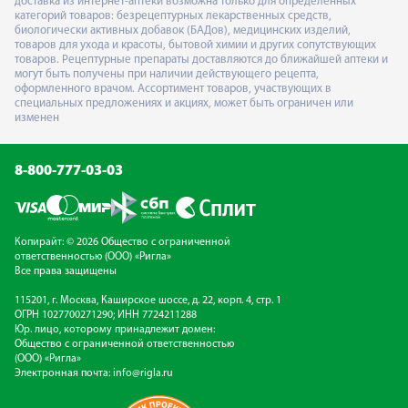
доставка из интернет-аптеки возможна только для определённых
категорий товаров: безрецептурных лекарственных средств,
биологически активных добавок (БАДов), медицинских изделий,
товаров для ухода и красоты, бытовой химии и других сопутствующих
товаров. Рецептурные препараты доставляются до ближайшей аптеки и
могут быть получены при наличии действующего рецепта,
оформленного врачом. Ассортимент товаров, участвующих в
специальных предложениях и акциях, может быть ограничен или
изменен
8-800-777-03-03
Копирайт: © 2026 Общество с ограниченной
ответственностью (ООО) «Ригла»
Все права защищены
115201, г. Москва, Каширское шоссе, д. 22, корп. 4, стр. 1
ОГРН 1027700271290; ИНН 7724211288
Юр. лицо, которому принадлежит домен:
Общество с ограниченной ответственностью
(ООО) «Ригла»
Электронная почта:
info@rigla.ru