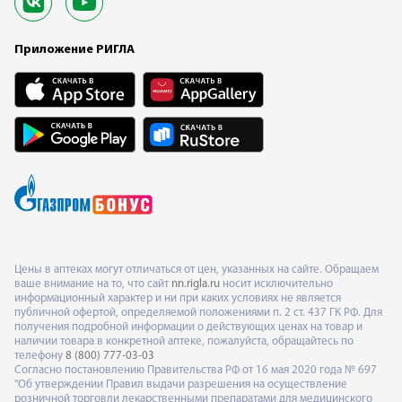
Приложение РИГЛА
Цены в аптеках могут отличаться от цен, указанных на сайте. Обращаем
ваше внимание на то, что сайт
nn.rigla.ru
носит исключительно
информационный характер и ни при каких условиях не является
публичной офертой, определяемой положениями п. 2 ст. 437 ГК РФ. Для
получения подробной информации о действующих ценах на товар и
наличии товара в конкретной аптеке, пожалуйста, обращайтесь по
телефону
8 (800) 777-03-03
Согласно постановлению Правительства РФ от 16 мая 2020 года № 697
"Об утверждении Правил выдачи разрешения на осуществление
розничной торговли лекарственными препаратами для медицинского