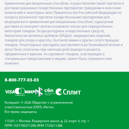
применения дистанционным способом, осуществления такой торговли и
доставки указанных лекарственных препаратов гражданам и внесении
изменений в некоторые акты Правительства Российской Федерации по
вопросу розничной торговли лекарственными препаратами для
медицинского применения дистанционным способом", курьерская
доставка из интернет-аптеки возможна только для определённых
категорий товаров: безрецептурных лекарственных средств,
биологически активных добавок (БАДов), медицинских изделий,
товаров для ухода и красоты, бытовой химии и других сопутствующих
товаров. Рецептурные препараты доставляются до ближайшей аптеки и
могут быть получены при наличии действующего рецепта,
оформленного врачом. Ассортимент товаров, участвующих в
специальных предложениях и акциях, может быть ограничен или
изменен
8-800-777-03-03
Копирайт: © 2026 Общество с ограниченной
ответственностью (ООО) «Ригла»
Все права защищены
115201, г. Москва, Каширское шоссе, д. 22, корп. 4, стр. 1
ОГРН 1027700271290; ИНН 7724211288