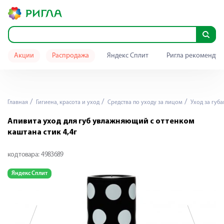
Акции
Распродажа
Яндекс Сплит
Ригла рекомендуе
Главная
Гигиена, красота и уход
Средства по уходу за лицом
Уход за губ
Апивита уход для губ увлажняющий с оттенком
каштана стик 4,4г
код товара:
4983689
Яндекс Сплит
Я