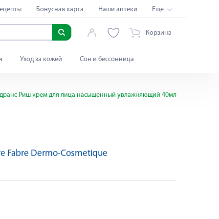
ецепты
Бонусная карта
Наши аптеки
Еще
Корзина
я
Уход за кожей
Сон и бессонница
дранс Риш крем для лица насыщенный увлажняющий 40мл
rre Fabre Dermo-Cosmetique
Яндекс Сплит