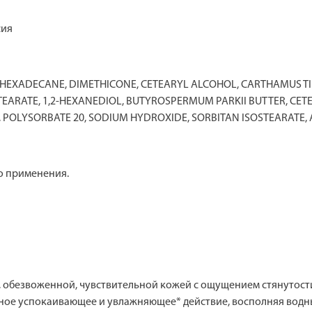
сия
OHEXADECANE, DIMETHICONE, CETEARYL ALCOHOL, CARTHAMUS TIN
TEARATE, 1,2-HEXANEDIOL, BUTYROSPERMUM PARKII BUTTER, CET
 POLYSORBATE 20, SODIUM HYDROXIDE, SORBITAN ISOSTEARATE,
го применения.
, обезвоженной, чувствительной кожей с ощущением стянутост
ное успокаивающее и увлажняющее* действие, восполняя водн