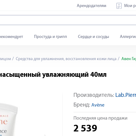
Арендодателям
Мои р
рекомендует
Простуда и грипп
Сердце и сосуды
Аллерги
 лицом
Средства для увлажнения, восстановления кожи лица
Авен Ги
а насыщенный увлажняющий 40мл
Производитель:
Lab.Pie
Яндекс Сплит
Бренд:
Avène
Последняя цена продажи
2 539