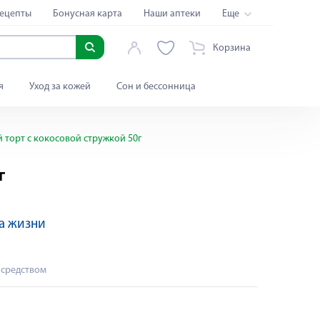
ецепты
Бонусная карта
Наши аптеки
Еще
Корзина
я
Уход за кожей
Сон и бессонница
 торт с кокосовой стружкой 50г
г
а жизни
 средством