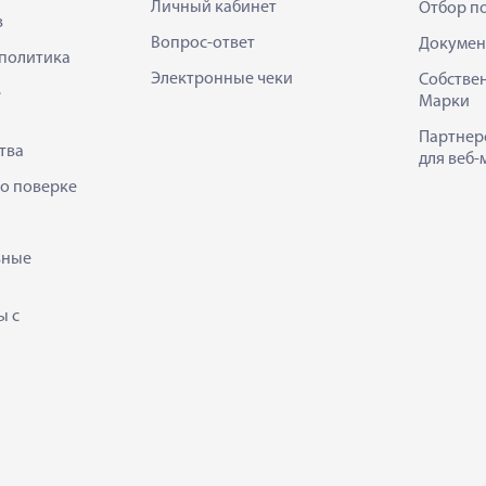
Личный кабинет
Отбор п
в
Вопрос-ответ
Докумен
политика
Электронные чеки
Собстве
е
Марки
Партнер
тва
для веб-
 о поверке
ьные
ы с