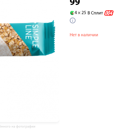
99
4 ×
25
В Сплит
Нет в наличии
жённого на фотографии