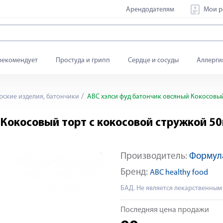
Арендодателям
Мои р
рекомендует
Простуда и грипп
Сердце и сосуды
Аллерги
ские изделия, батончики
АВС хэлси фуд батончик овсяный Кокосовый
 Кокосовый торт с кокосовой стружкой 50
Производитель:
Формул
Бренд:
ABC healthy food
БАД. Не является лекарственным
Последняя цена продажи