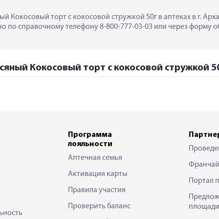
ый Кокосовый торт с кокосовой стружкой 50г в аптеках в г. Арха
 по справочному телефону 8-800-777-03-03 или через форму об
сяный Кокосовый торт с кокосовой стружкой 50
Программа
Партне
лояльности
Проведе
Аптечная семья
Франчай
Активация карты
Портал 
Правила участия
Предлож
Проверить баланс
площади
ьность