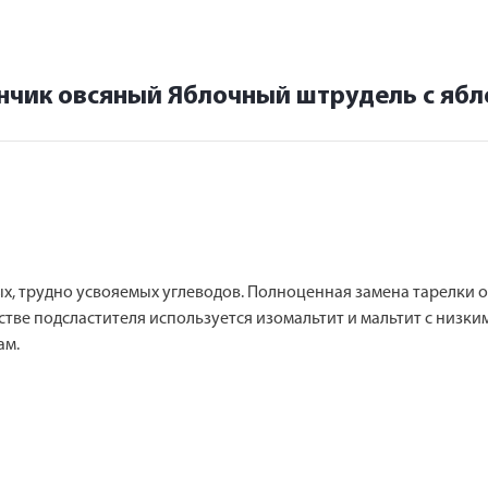
нчик овсяный Яблочный штрудель с ябл
х, трудно усвояемых углеводов. Полноценная замена тарелки 
ачестве подсластителя используется изомальтит и мальтит с низ
ам.