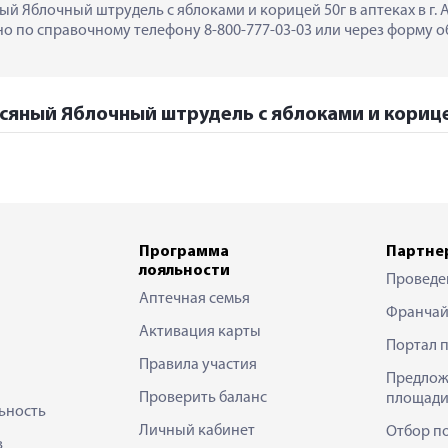
ый Яблочный штрудель с яблоками и корицей 50г в аптеках в г. 
 по справочному телефону 8-800-777-03-03 или через форму об
всяный Яблочный штрудель с яблоками и корицей
Программа
Партне
лояльности
Проведе
Аптечная семья
Франчай
Активация карты
Портал 
Правила участия
Предлож
Проверить баланс
площади
ьность
Личный кабинет
Отбор п
в