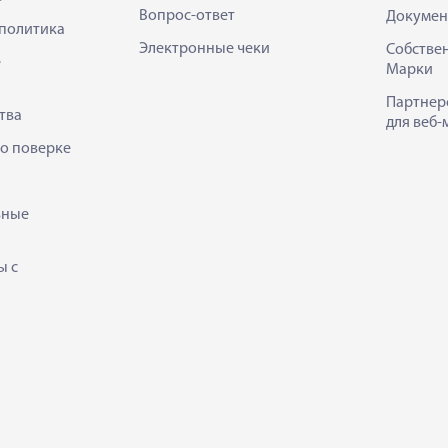
Вопрос-ответ
Докумен
политика
Электронные чеки
Собстве
е
Марки
Партнер
тва
для веб-
 о поверке
ьные
ы с