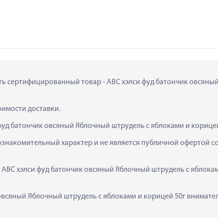
пить сертифицированный товар - АВС хэлси фуд батончик овсяный
тоимости доставки.
фуд батончик овсяный Яблочный штрудель с яблоками и корицей
ознакомительный характер и не является публичной офертой сог
  АВС хэлси фуд батончик овсяный Яблочный штрудель с яблокам
овсяный Яблочный штрудель с яблоками и корицей 50г внимател