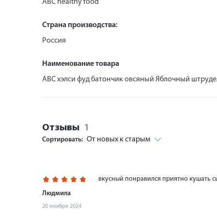
ABC healthy food
Страна производства:
Россия
Наименование товара
АВС хэлси фуд батончик овсяный Яблочный штрудел
Отзывы
1
От новых к старым
Сортировать:
вкусный понравился приятно кушать 
Людмила
20 ноября 2024