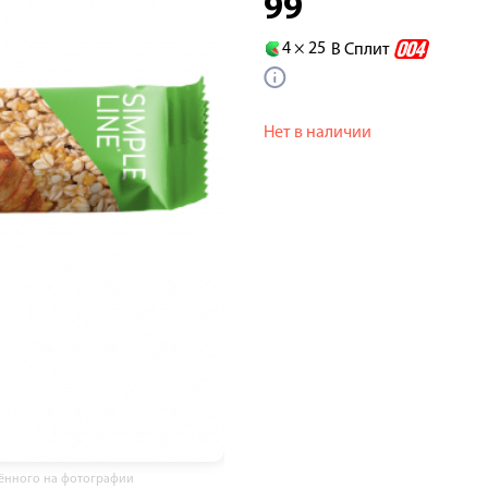
99
4 ×
25
В Сплит
Нет в наличии
жённого на фотографии