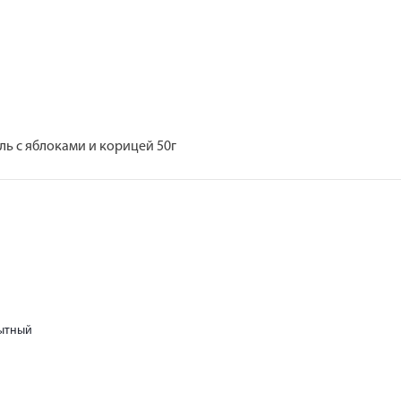
ь с яблоками и корицей 50г
сытный