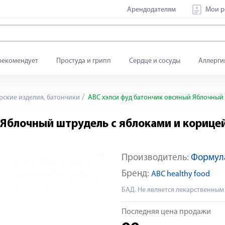
Арендодателям
Мои р
рекомендует
Простуда и грипп
Сердце и сосуды
Аллерги
ские изделия, батончики
АВС хэлси фуд батончик овсяный Яблочный 
 Яблочный штрудель с яблоками и корицей
Производитель:
Формул
Бренд:
ABC healthy food
БАД. Не является лекарственным
Последняя цена продажи