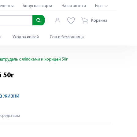
ецепты
Бонусная карта
Наши аптеки
Еще
Корзина
я
Уход за кожей
Сон и бессонница
штрудель с яблоками и корицей 50г
 50г
а жизни
 средством