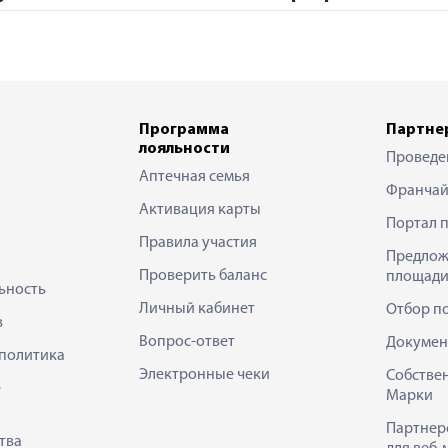
Программа
Партне
лояльности
Проведе
Аптечная семья
Франчай
Активация карты
Портал 
Правила участия
Предлож
Проверить баланс
площади
ьность
Личный кабинет
Отбор п
в
Вопрос-ответ
Докумен
политика
Электронные чеки
Собстве
е
Марки
Партнер
тва