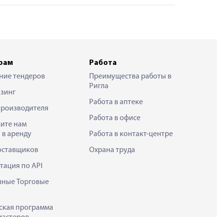
рам
Работа
ние тендеров
Преимущества работы в
Ригла
зинг
Работа в аптеке
производителя
Работа в офисе
ите нам
 в аренду
Работа в контакт-центре
оставщиков
Охрана труда
тация по API
нные Торговые
ская программа