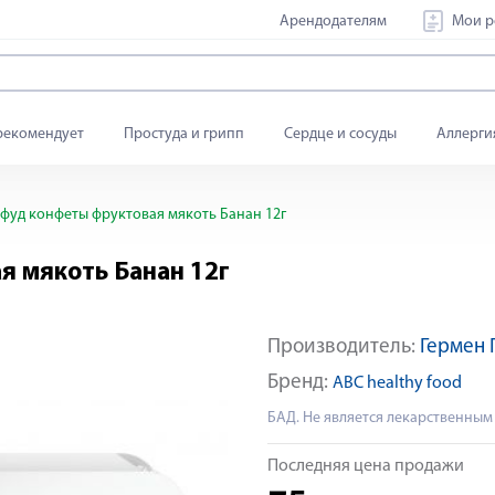
Арендодателям
Мои р
рекомендует
Простуда и грипп
Сердце и сосуды
Аллерги
 фуд конфеты фруктовая мякоть Банан 12г
я мякоть Банан 12г
Производитель:
Гермен
Бренд:
ABC healthy food
БАД. Не является лекарственным
Последняя цена продажи