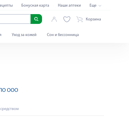
ецепты
Бонусная карта
Наши аптеки
Еще
Корзина
я
Уход за кожей
Сон и бессонница
 ПО ООО
 средством