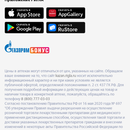
Приложение РИГЛА
Цены в аптеках могут отличаться от цен, указанных на сайте. Обращаем
ваше внимание на то, что сайт
kazan.rigla.ru
носит исключительно
информационный характер и ни при каких условиях не является
публичной офертой, определяемой положениями п. 2 ст. 437 ГК РФ. Для
получения подробной информации о действующих ценах на товар и
наличии товара в конкретной аптеке, пожалуйста, обращайтесь по
телефону
8 (800) 777-03-03
Согласно постановлению Правительства РФ от 16 мая 2020 года № 697
"Об утверждении Правил выдачи разрешения на осуществление
розничной торговли лекарственными препаратами для медицинского
применения дистанционным способом, осуществления такой торговли и
доставки указанных лекарственных препаратов гражданам и внесении
изменений в некоторые акты Правительства Российской Федерации по