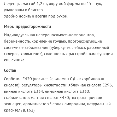
Леденцы, массой 1,25 г, округлой формы по 15 штук,
упакованы в блистер.
Удобно носить и всегда под рукой.
Меры предосторожности
Индивидуальная непереносимость компонентов,
беременность, кормление грудью, прогрессирующие
системные заболевания (туберкулёз, лейкоз, рассеянный
склероз, коллагеноз), склонность к расстройствам функции
кишечника.
Состав
Сорбитол Е420 (носитель); витамин С (L-аскорбиновая
кислота); регуляторы кислотности: яблочная кислота Е296,
винная кислота Е334, лимонная кислота Е330;
стабилизатор: магния стеарат Е470; экстракт цветков
эхинацеи, ароматизатор Черная смородина, натуральный
краситель (Е162).