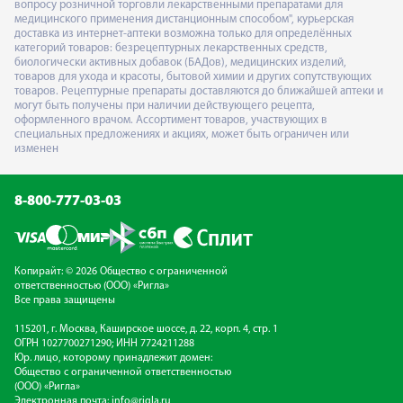
вопросу розничной торговли лекарственными препаратами для
медицинского применения дистанционным способом", курьерская
доставка из интернет-аптеки возможна только для определённых
категорий товаров: безрецептурных лекарственных средств,
биологически активных добавок (БАДов), медицинских изделий,
товаров для ухода и красоты, бытовой химии и других сопутствующих
товаров. Рецептурные препараты доставляются до ближайшей аптеки и
могут быть получены при наличии действующего рецепта,
оформленного врачом. Ассортимент товаров, участвующих в
специальных предложениях и акциях, может быть ограничен или
изменен
8-800-777-03-03
Копирайт: © 2026 Общество с ограниченной
ответственностью (ООО) «Ригла»
Все права защищены
115201, г. Москва, Каширское шоссе, д. 22, корп. 4, стр. 1
ОГРН 1027700271290; ИНН 7724211288
Юр. лицо, которому принадлежит домен:
Общество с ограниченной ответственностью
(ООО) «Ригла»
Электронная почта:
info@rigla.ru