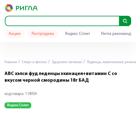
Акции
Распродажа
Яндекс Сплит
Ригла рекомендуе
Главная
Спорт и фитнес
Здоровое питание
Леденцы, жевательные резин
АВС хэлси фуд леденцы эхинацея+витамин C со
вкусом черной смородины 18г БАД
код товара:
114054
Яндекс Сплит