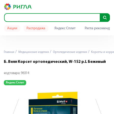
Акции
Распродажа
Яндекс Сплит
Ригла рекомендуе
Главная
Медицинские изделия
Ортопедические изделия
Корсеты и корр
Б. Велл Корсет ортопедический, W-152 р.L Бежевый
код товара:
96314
Яндекс Сплит
Я