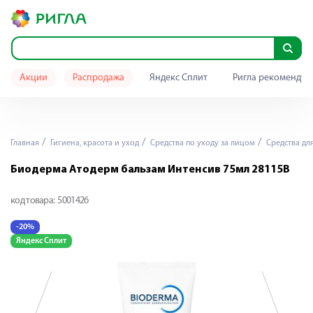
Акции
Распродажа
Яндекс Сплит
Ригла рекомендуе
Главная
Гигиена, красота и уход
Средства по уходу за лицом
Средства дл
Биодерма Атодерм бальзам Интенсив 75мл 28115B
код товара:
5001426
-20%
-
Яндекс Сплит
Я