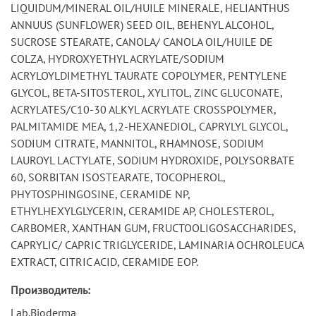
LIQUIDUM/MINERAL OIL/HUILE MINERALE, HELIANTHUS
ANNUUS (SUNFLOWER) SEED OIL, BEHENYL ALCOHOL,
SUCROSE STEARATE, CANOLA/ CANOLA OIL/HUILE DE
COLZA, HYDROXYETHYL ACRYLATE/SODIUM
ACRYLOYLDIMETHYL TAURATE COPOLYMER, PENTYLENE
GLYCOL, BETA-SITOSTEROL, XYLITOL, ZINC GLUCONATE,
ACRYLATES/C10-30 ALKYL ACRYLATE CROSSPOLYMER,
PALMITAMIDE MEA, 1,2-HEXANEDIOL, CAPRYLYL GLYCOL,
SODIUM CITRATE, MANNITOL, RHAMNOSE, SODIUM
LAUROYL LACTYLATE, SODIUM HYDROXIDE, POLYSORBATE
60, SORBITAN ISOSTEARATE, TOCOPHEROL,
PHYTOSPHINGOSINE, CERAMIDE NP,
ETHYLHEXYLGLYCERIN, CERAMIDE AP, CHOLESTEROL,
CARBOMER, XANTHAN GUM, FRUCTOOLIGOSACCHARIDES,
CAPRYLIC/ CAPRIC TRIGLYCERIDE, LAMINARIA OCHROLEUCA
EXTRACT, CITRIC ACID, CERAMIDE EOP.
Производитель:
Lab.Bioderma