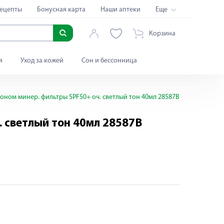
ецепты
Бонусная карта
Наши аптеки
Еще
Корзина
я
Уход за кожей
Сон и бессонница
ном минер. фильтры SPF50+ оч. светлый тон 40мл 28587B
 светлый тон 40мл 28587B
Яндекс Сплит