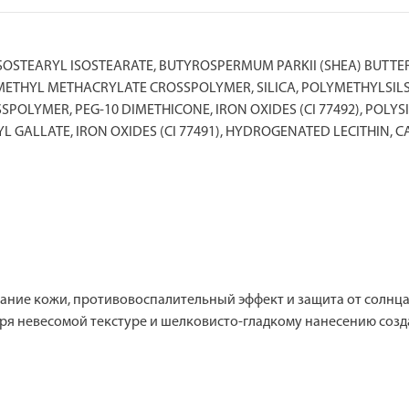
SOSTEARYL ISOSTEARATE, BUTYROSPERMUM PARKII (SHEA) BUTTER
METHYL METHACRYLATE CROSSPOLYMER, SILICA, POLYMETHYLSIL
OLYMER, PEG-10 DIMETHICONE, IRON OXIDES (CI 77492), POLYSI
YL GALLATE, IRON OXIDES (CI 77491), HYDROGENATED LECITHIN, 
ание кожи, противовоспалительный эффект и защита от солнц
ря невесомой текстуре и шелковисто-гладкому нанесению созд