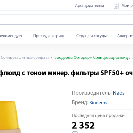
Арендодателям
Мои р
рекомендует
Простуда и грипп
Сердце и сосуды
Аллерги
Солнцезащитные средства
Биодерма Фотодерм Солнцезащ. флюид с то
люид с тоном минер. фильтры SPF50+ оч.
Производитель:
Naos
Яндекс Сплит
Бренд:
Bioderma
Последняя цена продажи
2 352