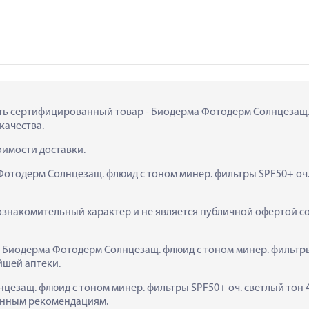
пить сертифицированный товар - Биодерма Фотодерм Солнцезащ. 
 качества.
тоимости доставки.
отодерм Солнцезащ. флюид с тоном минер. фильтры SPF50+ оч. 
ознакомительный характер и не является публичной офертой сог
  Биодерма Фотодерм Солнцезащ. флюид с тоном минер. фильтры 
йшей аптеки.
езащ. флюид с тоном минер. фильтры SPF50+ оч. светлый тон 4
занным рекомендациям.