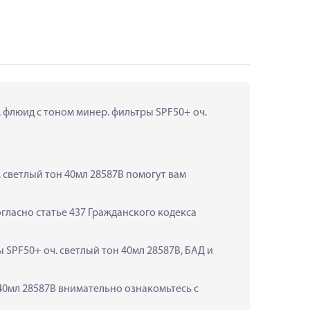
флюид с тоном минер. фильтры SPF50+ оч. 
светлый тон 40мл 28587B помогут вам 
ласно статье 437 Гражданского кодекса 
SPF50+ оч. светлый тон 40мл 28587B, БАД и 
0мл 28587B внимательно ознакомьтесь с 