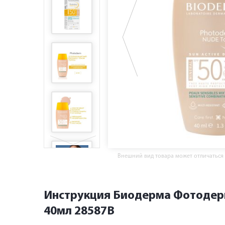
Внешний вид товара может отличаться
Инструкция Биодерма Фотодерм
40мл 28587B