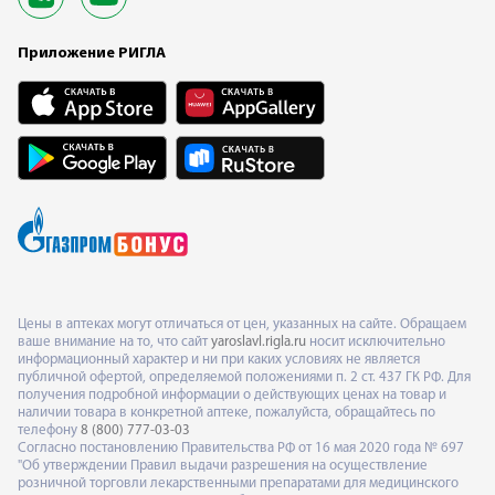
Приложение РИГЛА
Цены в аптеках могут отличаться от цен, указанных на сайте. Обращаем
ваше внимание на то, что сайт
yaroslavl.rigla.ru
носит исключительно
информационный характер и ни при каких условиях не является
публичной офертой, определяемой положениями п. 2 ст. 437 ГК РФ. Для
получения подробной информации о действующих ценах на товар и
наличии товара в конкретной аптеке, пожалуйста, обращайтесь по
телефону
8 (800) 777-03-03
Согласно постановлению Правительства РФ от 16 мая 2020 года № 697
"Об утверждении Правил выдачи разрешения на осуществление
розничной торговли лекарственными препаратами для медицинского