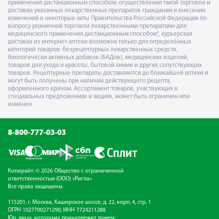
применения дистанционным способом, осуществления такой торговли и
доставки указанных лекарственных препаратов гражданам и внесении
изменений в некоторые акты Правительства Российской Федерации по
вопросу розничной торговли лекарственными препаратами для
медицинского применения дистанционным способом", курьерская
доставка из интернет-аптеки возможна только для определённых
категорий товаров: безрецептурных лекарственных средств,
биологически активных добавок (БАДов), медицинских изделий,
товаров для ухода и красоты, бытовой химии и других сопутствующих
товаров. Рецептурные препараты доставляются до ближайшей аптеки и
могут быть получены при наличии действующего рецепта,
оформленного врачом. Ассортимент товаров, участвующих в
специальных предложениях и акциях, может быть ограничен или
изменен
8-800-777-03-03
Копирайт: © 2026 Общество с ограниченной
ответственностью (ООО) «Ригла»
Все права защищены
115201, г. Москва, Каширское шоссе, д. 22, корп. 4, стр. 1
ОГРН 1027700271290; ИНН 7724211288
Юр. лицо, которому принадлежит домен: