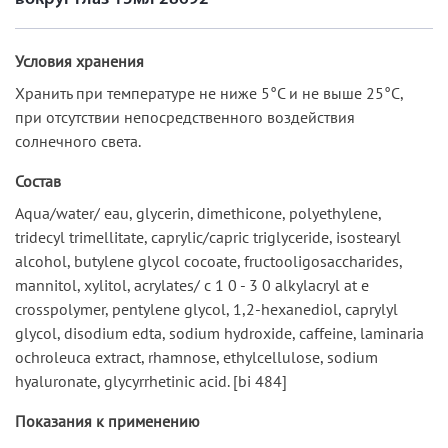
Условия хранения
Хранить при температуре не ниже 5°С и не выше 25°С,
при отсутствии непосредственного воздействия
солнечного света.
Состав
Aqua/water/ eau, glycerin, dimethicone, polyethylene,
tridecyl trimellitate, caprylic/capric triglyceride, isostearyl
alcohol, butylene glycol cocoate, fructooligosaccharides,
mannitol, xylitol, acrylates/ c 1 0 - 3 0 alkylacryl at e
crosspolymer, pentylene glycol, 1,2-hexanediol, caprylyl
glycol, disodium edta, sodium hydroxide, caffeine, laminaria
ochroleuca extract, rhamnose, ethylcellulose, sodium
hyaluronate, glycyrrhetinic acid. [bi 484]
Показания к применению