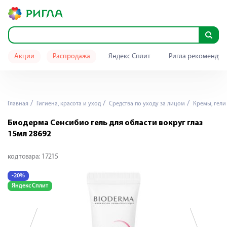
Акции
Распродажа
Яндекс Сплит
Ригла рекомендуе
Главная
Гигиена, красота и уход
Средства по уходу за лицом
Кремы, гели 
Биодерма Сенсибио гель для области вокруг глаз
15мл 28692
код товара:
17215
-20%
-
Яндекс Сплит
Я