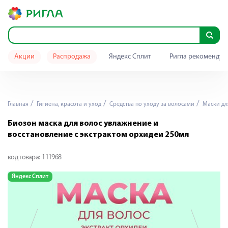
Акции
Распродажа
Яндекс Сплит
Ригла рекомендуе
Главная
Гигиена, красота и уход
Средства по уходу за волосами
Маски дл
Биозон маска для волос увлажнение и
восстановление с экстрактом орхидеи 250мл
код товара:
111968
Яндекс Сплит
Я