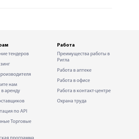
рам
Работа
ние тендеров
Преимущества работы в
Ригла
зинг
Работа в аптеке
производителя
Работа в офисе
ите нам
 в аренду
Работа в контакт-центре
оставщиков
Охрана труда
тация по API
нные Торговые
ская программа