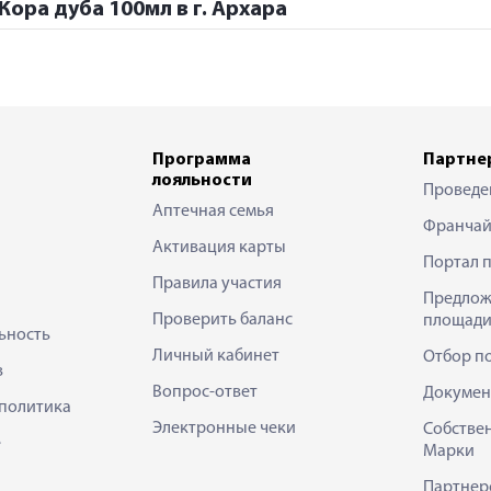
Кора дуба 100мл в г. Архара
Программа
Партне
лояльности
Проведе
Аптечная семья
Франчай
Активация карты
Портал 
Правила участия
Предлож
Проверить баланс
площади
ьность
Личный кабинет
Отбор п
в
Вопрос-ответ
Докумен
политика
Электронные чеки
Собстве
е
Марки
Партнер