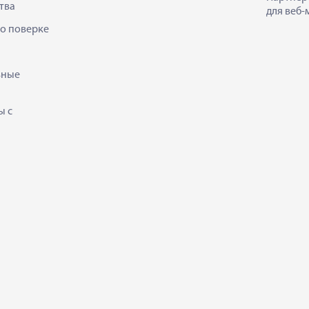
тва
для веб-
 о поверке
ьные
ы с