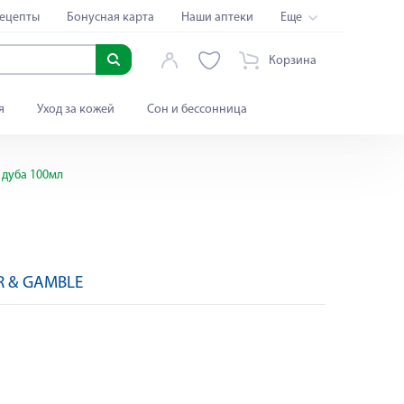
ецепты
Бонусная карта
Наши аптеки
Еще
Корзина
я
Уход за кожей
Сон и бессонница
 дуба 100мл
R & GAMBLE