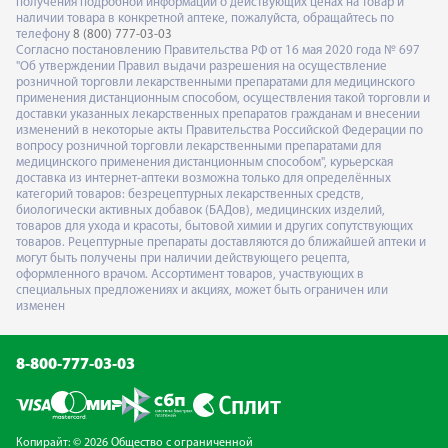
получения подробной информации о действующих ценах на товар и
наличии товара в конкретной аптеке, пожалуйста, обращайтесь по
телефону
8 (800) 777-03-03
Согласно постановлению Правительства РФ от 16 мая 2020 года № 697
"Об утверждении Правил выдачи разрешения на осуществление
розничной торговли лекарственными препаратами для медицинского
применения дистанционным способом, осуществления такой торговли и
доставки указанных лекарственных препаратов гражданам и внесении
изменений в некоторые акты Правительства Российской Федерации по
вопросу розничной торговли лекарственными препаратами для
медицинского применения дистанционным способом", курьерская
доставка из интернет-аптеки возможна только для определённых
категорий товаров: безрецептурных лекарственных средств,
биологически активных добавок (БАДов), медицинских изделий,
товаров для ухода и красоты, бытовой химии и других сопутствующих
товаров. Рецептурные препараты доставляются до ближайшей аптеки и
могут быть получены при наличии действующего рецепта,
оформленного врачом. Ассортимент товаров, участвующих в
специальных предложениях и акциях, может быть ограничен или
изменен
8-800-777-03-03
Копирайт: © 2026 Общество с ограниченной