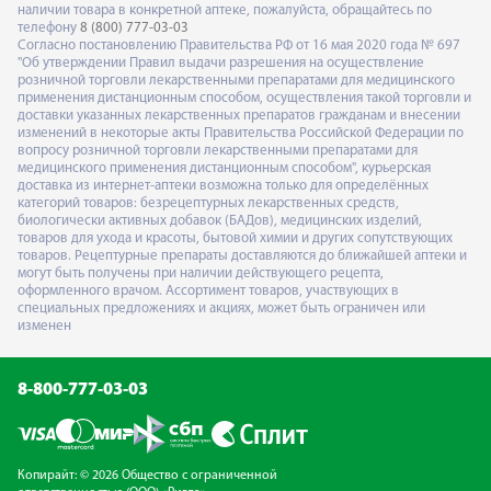
наличии товара в конкретной аптеке, пожалуйста, обращайтесь по
телефону
8 (800) 777-03-03
Согласно постановлению Правительства РФ от 16 мая 2020 года № 697
"Об утверждении Правил выдачи разрешения на осуществление
розничной торговли лекарственными препаратами для медицинского
применения дистанционным способом, осуществления такой торговли и
доставки указанных лекарственных препаратов гражданам и внесении
изменений в некоторые акты Правительства Российской Федерации по
вопросу розничной торговли лекарственными препаратами для
медицинского применения дистанционным способом", курьерская
доставка из интернет-аптеки возможна только для определённых
категорий товаров: безрецептурных лекарственных средств,
биологически активных добавок (БАДов), медицинских изделий,
товаров для ухода и красоты, бытовой химии и других сопутствующих
товаров. Рецептурные препараты доставляются до ближайшей аптеки и
могут быть получены при наличии действующего рецепта,
оформленного врачом. Ассортимент товаров, участвующих в
специальных предложениях и акциях, может быть ограничен или
изменен
8-800-777-03-03
Копирайт: © 2026 Общество с ограниченной