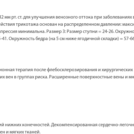
32 мм рт. ст. для улучшения венозного оттока при заболеваниях
йствия трикотажа основан на распределенном давлении: максима
мпрессия минимальна. Размер 3: Размер ступни = 24-26. Окружн
41. Окружность бедра (на 5 см ниже ягодичной складки) = 57-66
ионная терапия после флебосклерозирования и хирургических 
их вен в группах риска. Расширенные поверхностные вены и м
й нижних конечностей. Декомпенсированная сердечно-легочна
н и мягких тканей.