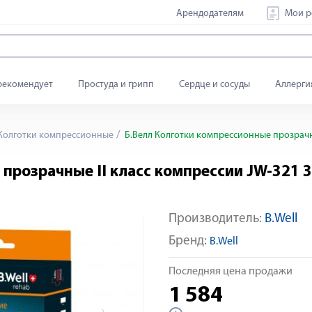
Арендодателям
Мои р
рекомендует
Простуда и грипп
Сердце и сосуды
Аллерги
Колготки компрессионные
Б.Велл Колготки компрессионные прозрачны
прозрачные II класс компрессии JW-321 
Производитель:
B.Well
Яндекс Сплит
Бренд:
B.Well
Последняя цена продажи
1 584