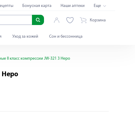
ецепты
Бонусная карта
Наши аптеки
Еще
Корзина
я
Уход за кожей
Сон и бессонница
е II класс компрессии JW-321 3 Неро
3 Неро