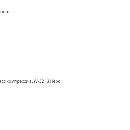
ость
асс компрессии JW-321 3 Неро