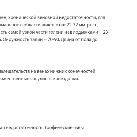
 вен, хронической венозной недостаточности, для
льное в области щиколотки 22-32 мм. рт.ст.,
ость самой узкой части голени над лодыжками = 23-
. Окружность талии = 70-90. Длина от пола до
вмешательств на венах нижних конечностей.
ножественные сосудистые звездочки.
я недостаточность. Трофические язвы