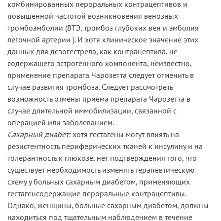
комбинированных пероральных контрацептивов и
повышенной частотой возникновения венозных
тромбоэмболии (ВТЭ, тромбоз глубоких вен и эмболия
легочной артерии ). И хотя клиническое значение этих
данных для дезогестрела, как контрацептива, не
содержащего эстрогенного компонента, неизвестно,
применение препарата Чарозетта следует отменить в
случае развития тромбоза. Следует рассмотреть
возможность отмены приема препарата Чарозетта в
случае длительной иммобилизации, связанной с
операцией или заболеванием.
Сахарный диабет:
хотя гестагены могут влиять на
резистентность периферических тканей к инсулину и на
толерантность к глюкозе, нет подтверждения того, что
существует необходимость изменять терапевтическую
схему у больных сахарным диабетом, применяющих
гестагенсодержащие пероральные контрацептивы.
Однако, женщины, больные сахарным диабетом, должны
находиться под тщательным наблюдением в течение