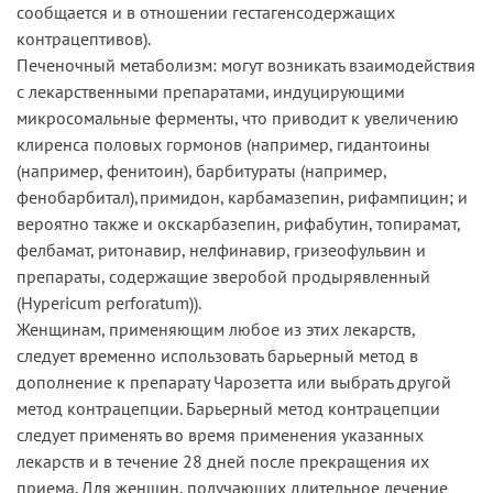
сообщается и в отношении гестагенсодержащих
контрацептивов).
Печеночный метаболизм: могут возникать взаимодействия
с лекарственными препаратами, индуцирующими
микросомальные ферменты, что приводит к увеличению
клиренса половых гормонов (например, гидантоины
(например, фенитоин), барбитураты (например,
фенобарбитал),примидон, карбамазепин, рифампицин; и
вероятно также и окскарбазепин, рифабутин, топирамат,
фелбамат, ритонавир, нелфинавир, гризеофульвин и
препараты, содержащие зверобой продырявленный
(Hypericum perforatum)).
Женщинам, применяющим любое из этих лекарств,
следует временно использовать барьерный метод в
дополнение к препарату Чарозетта или выбрать другой
метод контрацепции. Барьерный метод контрацепции
следует применять во время применения указанных
лекарств и в течение 28 дней после прекращения их
приема. Для женщин, получающих длительное лечение