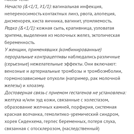
Нечасто (&<1/1, ≥1/1):
вагинальная инфекция,
непереносимость контактных линз, рвота, алопеция,
дисменорея, киста яичника, вагинит, утомляемость.
Редко (&<1/1):
кожная сыпь, крапивница, узловатая
эритема, выделения из молочных желез, эктопическая
беременность.
У женщин, применявших (комбинированные)
пероральные контрацептивы
наблюдались различные
(серьезные) нежелательные эффекты. Они включают:
венозные и артериальные тромбозы и тромбоэмболии,
гормонозависимые опухоли (например, рак молочной
железы) и хлоазму.
Достоверная связь с приемом гестагенов не установлена:
желтуха и/или зуд кожи, связанные с холестазом,
образование желчных камней, порфирия, системная
красная волчанка, гемолитико-уремический синдром,
хорея Сиденхема, герпес беременных, потеря слуха,
связанная с отосклерозом, (наследственный)