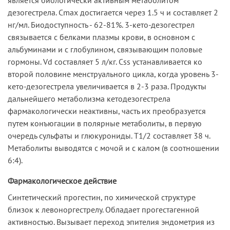
дезогестрела. Cmax достигается через 1.5 ч и составляет 2
нг/мл. Биодоступность - 62-81%. 3-кето-дезогестрел
связывается с белками плазмы крови, в основном с
альбуминами и с глобулином, связывающим половые
гормоны. Vd составляет 5 л/кг. Css устанавливается ко
второй половине менструального цикла, когда уровень 3-
кето-дезогестрела увеличивается в 2-3 раза. Продукты
дальнейшего метаболизма кетодезогестрела
фармакологически неактивны, часть их преобразуется
путем конъюгации в полярные метаболиты, в первую
очередь сульфаты и глюкурониды. T1/2 составляет 38 ч.
Метаболиты выводятся с мочой и с калом (в соотношении
6:4).
Фармакологическое действие
Синтетический прогестин, по химической структуре
близок к левоноргестрелу. Обладает прогестагенной
активностью. Вызывает переход эпителия эндометрия из