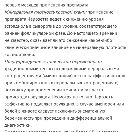
первых месяцев применения препарата.
Минеральная плотность костной ткани:
применение
препарата Чарозетта ведет к снижению уровня
эстрадиола в сыворотке до уровня, соответствующего
ранней фолликулярной фазе. До настоящего времени
неизвестно, оказывает ли это снижение какое-либо
клинически значимое влияние на минеральную плотность
костной ткани.
Предупреждение эктопической беременности
традиционными гестагенсодержащими пероральными
контрацептивами («мини-пили») не столь эффективно как
при комбинированных пероральных контрацептивах,
поскольку при применении «мини-пили» часто
происходит овуляция. Несмотря на то, что Чарозетта
эффективно подавляет овуляцию, в случае аменореи или
болей в животе следует исключить внематочную
беременность при проведении дифференциальной
диагностики.
Препарат Чарозетта содержит не более 65 мг лактозы,