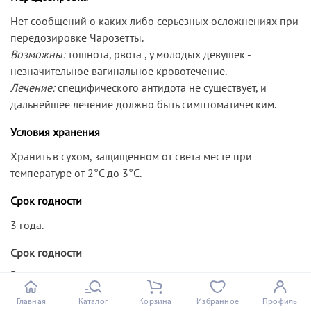
Нет сообщений о каких-либо серьезных осложнениях при
передозировке Чарозетты.
Возможны:
тошнота, рвота , у молодых девушек -
незначительное вагинальное кровотечение.
Лечение:
специфического антидота не существует, и
дальнейшее лечение должно быть симптоматическим.
Условия хранения
Хранить в сухом, защищенном от света месте при
температуре от 2°С до 3°С.
Срок годности
3 года.
Срок годности
3 года
Форма выпуска
Главная
Каталог
Корзина
Избранное
Профиль