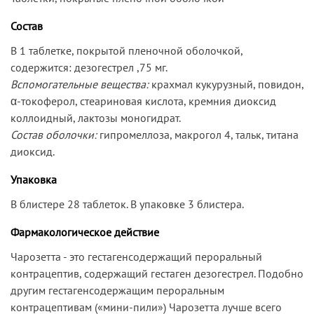
Состав
В 1 таблетке, покрытой пленочной оболочкой,
содержится: дезогестрел ,75 мг.
Вспомогательные вещества:
крахмал кукурузный, повидон,
α-токоферол, стеариновая кислота, кремния диоксид
коллоидный, лактозы моногидрат.
Состав оболочки:
гипромеллоза, макрогол 4, тальк, титана
диоксид.
Упаковка
В блистере 28 таблеток. В упаковке 3 блистера.
Фармакологическое действие
Чарозетта - это гестагенсодержащий пероральный
контрацептив, содержащий гестаген дезогестрел. Подобно
другим гестагенсодержащим пероральным
контрацептивам («мини-пили») Чарозетта лучше всего