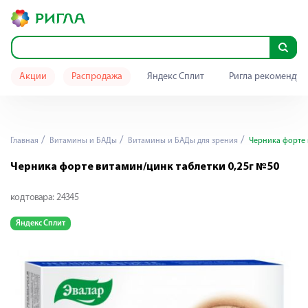
Акции
Распродажа
Яндекс Сплит
Ригла рекомендуе
Главная
Витамины и БАДы
Витамины и БАДы для зрения
Черника форте 
Черника форте витамин/цинк таблетки 0,25г №50
код товара:
24345
Яндекс Сплит