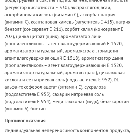
(регулятор кислотности Е 330), экстракт ягод асаи,
аскорбиновая кислота (витамин С), аскорбат натрия
(витамин С), ксантановая камедь (загуститель Е 415), натрия
бензоат (консервант Е 211), сорбат калия (консервант Е
202), цинка цитрат (цинк), ароматизатор личи
(пропиленгликоль – агент влагоудерживающий Е 1520,
ароматизатор натуральный, аромаэкстракт, триацетин –
агент влагоудерживающий Е 1518), ароматизатор дыня
(пропиленгликоль – агент влагоудерживающий Е 1520,
ароматизатор натуральный, аромаэкстракт), цикламовая
кислота и ее натриевая соль (подсластитель Е 952), DL-
альфа-токоферол ацетат (витамин Е), сукралоза
(подсластитель Е 955), сахарин натриевая соль
(подсластитель Е 954), меди глюконат (медь), бета-каротин
(витамин А), биотин.
Противопоказания
Индивидуальная непереносимость компонентов продукта,