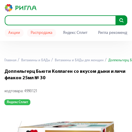
Акции
Распродажа
Яндекс Сплит
Ригла рекомендуе
Главная
Витамины и БАДы
Витамины и БАДы для женщин
Доппельгерц Б
Доппельгерц Бьюти Коллаген со вкусом дыни и личи
флакон 25мл № 30
код товара:
4990121
Яндекс Сплит
Я