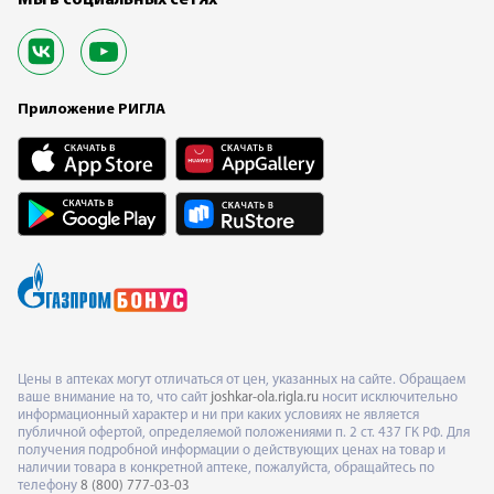
Приложение РИГЛА
Цены в аптеках могут отличаться от цен, указанных на сайте. Обращаем
ваше внимание на то, что сайт
joshkar-ola.rigla.ru
носит исключительно
информационный характер и ни при каких условиях не является
публичной офертой, определяемой положениями п. 2 ст. 437 ГК РФ. Для
получения подробной информации о действующих ценах на товар и
наличии товара в конкретной аптеке, пожалуйста, обращайтесь по
телефону
8 (800) 777-03-03