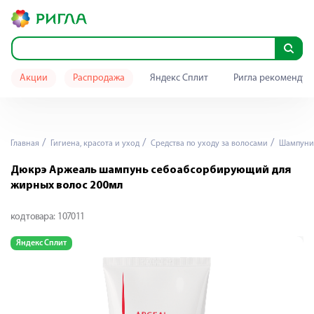
Акции
Распродажа
Яндекс Сплит
Ригла рекомендуе
Главная
Гигиена, красота и уход
Средства по уходу за волосами
Шампуни
Дюкрэ Аржеаль шампунь себоабсорбирующий для
жирных волос 200мл
код товара:
107011
Яндекс Сплит