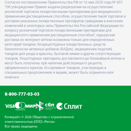
Согласно постановлению Правительства РФ от 16 мая 2020 года № 697
"Об утверждении Правил выдачи разрешения на осуществление
розничной торговли лекарственными препаратами для медицинского
применения дистанционным способом, осуществления такой торговли и
доставки указанных лекарственных препаратов гражданам и внесении
изменений в некоторые акты Правительства Российской Федерации по
вопросу розничной торговли лекарственными препаратами для
медицинского применения дистанционным способом", курьерская
доставка из интернет-аптеки возможна только для определённых
категорий товаров: безрецептурных лекарственных средств,
биологически активных добавок (БАДов), медицинских изделий,
товаров для ухода и красоты, бытовой химии и других сопутствующих
товаров. Рецептурные препараты доставляются до ближайшей аптеки и
могут быть получены при наличии действующего рецепта,
оформленного врачом. Ассортимент товаров, участвующих в
специальных предложениях и акциях, может быть ограничен или
изменен
8-800-777-03-03
Копирайт: © 2026 Общество с ограниченной
ответственностью (ООО) «Ригла»
Все права защищены