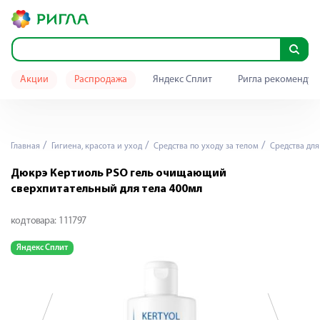
Акции
Распродажа
Яндекс Сплит
Ригла рекомендуе
Главная
Гигиена, красота и уход
Средства по уходу за телом
Средства для
Дюкрэ Кертиоль PSO гель очищающий
сверхпитательный для тела 400мл
код товара:
111797
Яндекс Сплит
Я