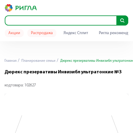
Акции
Распродажа
Яндекс Сплит
Ригла рекомендуе
Главная
Планирование семьи
Дюрекс презервативы Инвизибл ультратонки
Дюрекс презервативы Инвизибл ультратонкие №3
код товара:
102627
Я