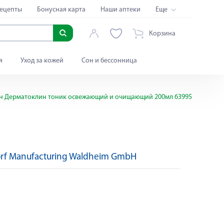
ецепты
Бонусная карта
Наши аптеки
Еще
Корзина
я
Уход за кожей
Сон и бессонница
 Дерматоклин тоник освежающий и очищающий 200мл 63995
orf Manufacturing Waldheim GmbH
Яндекс Сплит