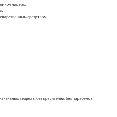
глико-глицерол.
зы.
 лекарственным средством.
-активных веществ, без красителей, без парабенов.