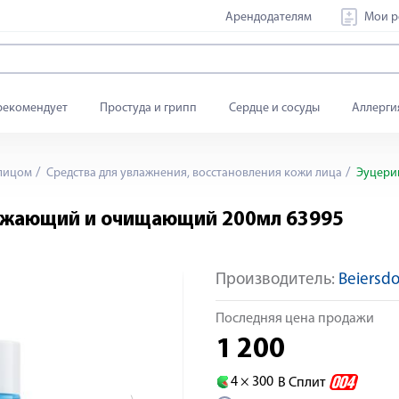
Арендодателям
Мои р
рекомендует
Простуда и грипп
Сердце и сосуды
Аллерги
 лицом
Средства для увлажнения, восстановления кожи лица
Эуцерин
вежающий и очищающий 200мл 63995
Производитель:
Beiersd
Яндекс Сплит
Последняя цена продажи
1 200
4 ×
300
В Сплит