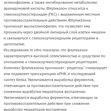
эозинофилами, а также ингибирование метаболизма
арахидоновой кислоты. Флутиказон относится к
глюкокортикостероидам (ГКС) с выраженным местным
противовоспалительным действием. Флутиказона
пропионат высоколипофилен, что позволяет ему
проникать через двойной липидный слой клетки-мишени
и связываться с глюкокортикоидными рецепторами в
цитоплазме.
Исследования in vitro показали, что флутиказон
характеризуется высокой селективностью и сродством по
отношению к глюкокортикостероидным рецепторам.
Комплекс ̋флутиказона пропионат - рецептор ̋ стимулирует
или подавляет транскрипцию иРНК и последующий
синтез белка. Увеличивается выработка ферментов,
отвечающих за противовоспалительное действие при
снижении выработки медиаторов воспаления.
Увеличивается выработка ферментов, отвечающих за
противовоспалительное действие при снижении
выработки медиаторов воспаления.