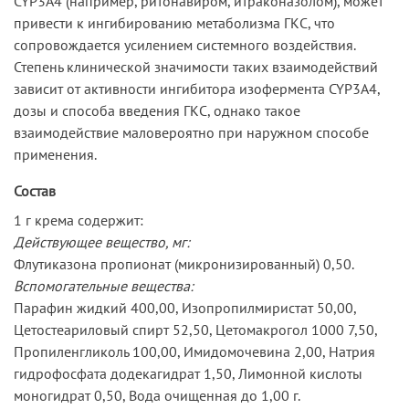
CYP3А4 (например, ритонавиром, итраконазолом), может
привести к ингибированию метаболизма ГКС, что
сопровождается усилением системного воздействия.
Степень клинической значимости таких взаимодействий
зависит от активности ингибитора изофермента CYP3A4,
дозы и способа введения ГКС, однако такое
взаимодействие маловероятно при наружном способе
применения.
Состав
1 г крема содержит:
Действующее вещество, мг:
Флутиказона пропионат (микронизированный) 0,50.
Вспомогательные вещества:
Парафин жидкий 400,00, Изопропилмиристат 50,00,
Цетостеариловый спирт 52,50, Цетомакрогол 1000 7,50,
Пропиленгликоль 100,00, Имидомочевина 2,00, Натрия
гидрофосфата додекагидрат 1,50, Лимонной кислоты
моногидрат 0,50, Вода очищенная до 1,00 г.