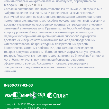
наличии товара в конкретной аптеке, пожалуйста, обращайтесь по
телефону
8 (800) 777-03-03
Согласно постановлению Правительства РФ от 16 мая 2020 года № 697
"Об утверждении Правил выдачи разрешения на осуществление
розничной торговли лекарственными препаратами для медицинского
применения дистанционным способом, осуществления такой торговли и
доставки указанных лекарственных препаратов гражданам и внесении
изменений в некоторые акты Правительства Российской Федерации по
вопросу розничной торговли лекарственными препаратами для
медицинского применения дистанционным способом", курьерская
доставка из интернет-аптеки возможна только для определённых
категорий товаров: безрецептурных лекарственных средств,
биологически активных добавок (БАДов), медицинских изделий,
товаров для ухода и красоты, бытовой химии и других сопутствующих
товаров. Рецептурные препараты доставляются до ближайшей аптеки и
могут быть получены при наличии действующего рецепта,
оформленного врачом. Ассортимент товаров, участвующих в
специальных предложениях и акциях, может быть ограничен или
изменен
8-800-777-03-03
Копирайт: © 2026 Общество с ограниченной
ответственностью (ООО) «Ригла»