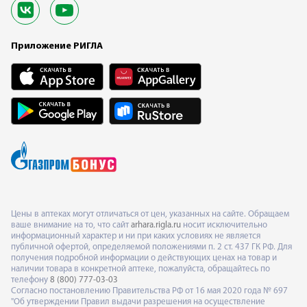
Приложение РИГЛА
Цены в аптеках могут отличаться от цен, указанных на сайте. Обращаем
ваше внимание на то, что сайт
arhara.rigla.ru
носит исключительно
информационный характер и ни при каких условиях не является
публичной офертой, определяемой положениями п. 2 ст. 437 ГК РФ. Для
получения подробной информации о действующих ценах на товар и
наличии товара в конкретной аптеке, пожалуйста, обращайтесь по
телефону
8 (800) 777-03-03
Согласно постановлению Правительства РФ от 16 мая 2020 года № 697
"Об утверждении Правил выдачи разрешения на осуществление