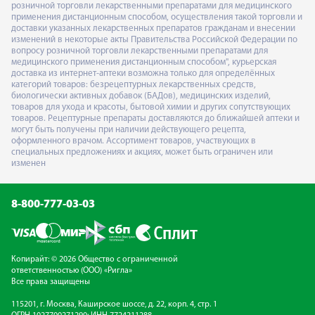
розничной торговли лекарственными препаратами для медицинского
применения дистанционным способом, осуществления такой торговли и
доставки указанных лекарственных препаратов гражданам и внесении
изменений в некоторые акты Правительства Российской Федерации по
вопросу розничной торговли лекарственными препаратами для
медицинского применения дистанционным способом", курьерская
доставка из интернет-аптеки возможна только для определённых
категорий товаров: безрецептурных лекарственных средств,
биологически активных добавок (БАДов), медицинских изделий,
товаров для ухода и красоты, бытовой химии и других сопутствующих
товаров. Рецептурные препараты доставляются до ближайшей аптеки и
могут быть получены при наличии действующего рецепта,
оформленного врачом. Ассортимент товаров, участвующих в
специальных предложениях и акциях, может быть ограничен или
изменен
8-800-777-03-03
Копирайт: © 2026 Общество с ограниченной
ответственностью (ООО) «Ригла»
Все права защищены
115201, г. Москва, Каширское шоссе, д. 22, корп. 4, стр. 1