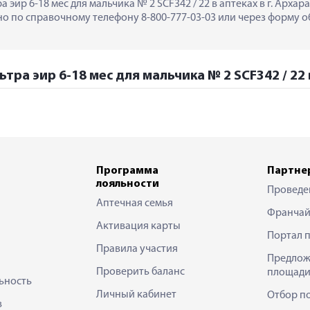
эир 6-18 мес для мальчика № 2 SCF342 / 22 в аптеках в г. Архар
 по справочному телефону 8-800-777-03-03 или через форму об
ра эир 6-18 мес для мальчика № 2 SCF342 / 22 
Программа
Партне
лояльности
Проведе
Аптечная семья
Франчай
Активация карты
Портал 
Правила участия
Предлож
Проверить баланс
площади
ьность
Личный кабинет
Отбор п
в