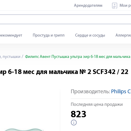
Арендодателям
Мои р
рекомендует
Простуда и грипп
Сердце и сосуды
Аллерги
, пустышки
Филипс Авент Пустышка ультра эир 6-18 мес для мальчика 
р 6-18 мес для мальчика № 2 SCF342 / 22
Производитель:
Philips 
Яндекс Сплит
Последняя цена продажи
823