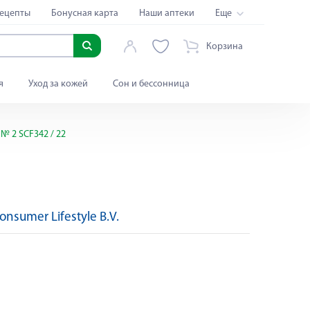
ецепты
Бонусная карта
Наши аптеки
Еще
Корзина
я
Уход за кожей
Сон и бессонница
№ 2 SCF342 / 22
Consumer Lifestyle B.V.
Яндекс Сплит