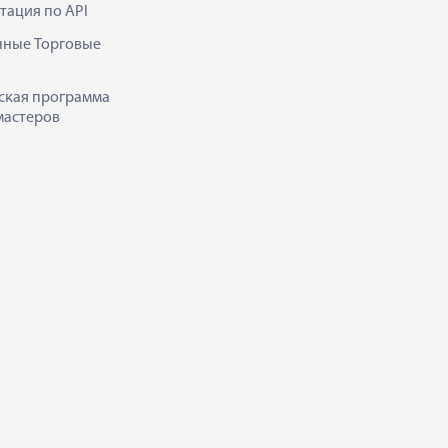
тация по API
нные Торговые
ская программа
мастеров