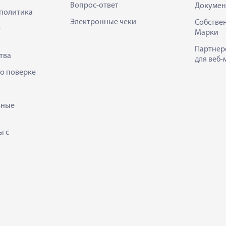
Вопрос-ответ
Докумен
политика
Электронные чеки
Собстве
е
Марки
Партнер
тва
для веб-
 о поверке
ьные
ы с