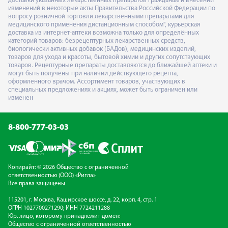
доставки указанных лекарственных препаратов гражданам и внесении
изменений в некоторые акты Правительства Российской Федерации по
вопросу розничной торговли лекарственными препаратами для
медицинского применения дистанционным способом", курьерская
доставка из интернет-аптеки возможна только для определённых
категорий товаров: безрецептурных лекарственных средств,
биологически активных добавок (БАДов), медицинских изделий,
товаров для ухода и красоты, бытовой химии и других сопутствующих
товаров. Рецептурные препараты доставляются до ближайшей аптеки и
могут быть получены при наличии действующего рецепта,
оформленного врачом. Ассортимент товаров, участвующих в
специальных предложениях и акциях, может быть ограничен или
изменен
8-800-777-03-03
Копирайт: © 2026 Общество с ограниченной
ответственностью (ООО) «Ригла»
Все права защищены
115201, г. Москва, Каширское шоссе, д. 22, корп. 4, стр. 1
ОГРН 1027700271290; ИНН 7724211288
Юр. лицо, которому принадлежит домен:
Общество с ограниченной ответственностью