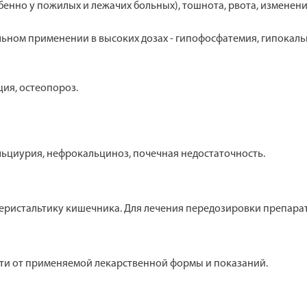
бенно у пожилых и лежачих больных), тошнота, рвота, изменен
льном применении в высоких дозах - гипофосфатемия, гипока
ия, остеопороз.
ьциурия, нефрокальциноз, почечная недостаточность.
ристальтику кишечника. Для лечения передозировки препарата
ти от применяемой лекарственной формы и показаний.