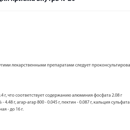
гими лекарственными препаратами следует проконсультироват
4 г, что соответствует содержанию алюминия фосфата 2.08 г
8 г, агар-агар 800 - 0.045 г, пектин - 0.087 г, кальция сульфата ди
я - до 16 г.