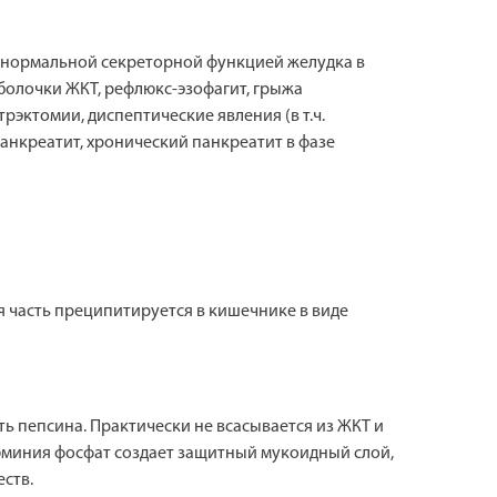
и нормальной секреторной функцией желудка в
оболочки ЖКТ, рефлюкс-эзофагит, грыжа
рэктомии, диспептические явления (в т.ч.
анкреатит, хронический панкреатит в фазе
 часть преципитируется в кишечнике в виде
ь пепсина. Практически не всасывается из ЖКТ и
люминия фосфат создает защитный мукоидный слой,
ств.