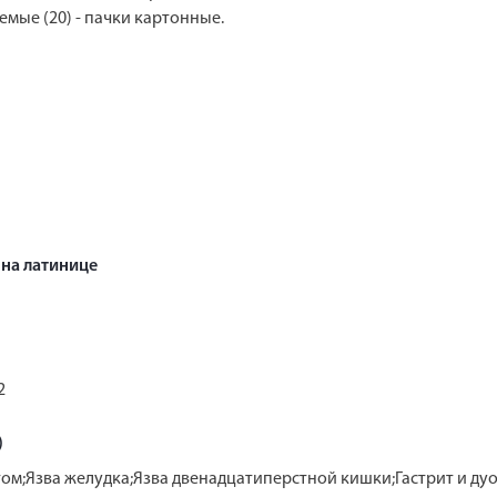
емые (20) - пачки картонные.
на латинице
2
)
том;Язва желудка;Язва двенадцатиперстной кишки;Гастрит и д