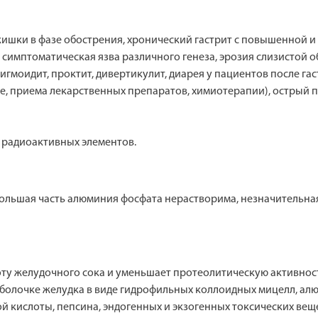
кишки в фазе обострения, хронический гастрит с повышенной 
, симптоматическая язва различного генеза, эрозия слизистой 
гмоидит, проктит, дивертикулит, диарея у пациентов после гаст
те, приема лекарственных препаратов, химиотерапии), острый п
 радиоактивных элементов.
Большая часть алюминия фосфата нерастворима, незначительная
ту желудочного сока и уменьшает протеолитическую активност
 оболочке желудка в виде гидрофильных коллоидных мицелл, а
 кислоты, пепсина, эндогенных и экзогенных токсических веще