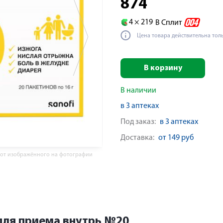
874
4 ×
219
В Сплит
Цена товара действительна тол
В корзину
В наличии
в 3 аптеках
Под заказ:
в 3 аптеках
Доставка:
от 149 руб
 от изображённого на фотографии
для приема внутрь №20