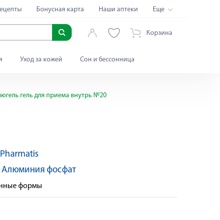
ецепты
Бонусная карта
Наши аптеки
Еще
Корзина
я
Уход за кожей
Сон и бессонница
югель гель для приема внутрь №20
/Pharmatis
Яндекс Сплит
:
Алюминия фосфат
енные формы