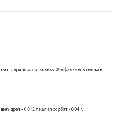
ься с врачом, поскольку Фосфалюгель снижает
гидрат - 0.012 г, калия сорбат - 0.04 г,