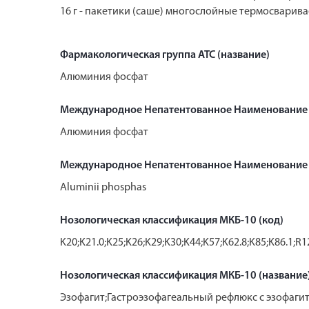
16 г - пакетики (саше) многослойные термосварива
Фармакологическая группа АТС (название)
Алюминия фосфат
Международное Непатентованное Наименование
Алюминия фосфат
Международное Непатентованное Наименование 
Aluminii phosphas
Нозологическая классификация МКБ-10 (код)
K20;K21.0;K25;K26;K29;K30;K44;K57;K62.8;K85;K86.1;R1
Нозологическая классификация МКБ-10 (название
Эзофагит;Гастроэзофагеальный рефлюкс с эзофаги