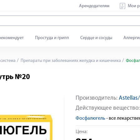
Арендодателям
Мои р
рекомендует
Простуда и грипп
Сердце и сосуды
Аллерги
система
Препараты при заболеваниях желудка и кишечника
Фосфал
утрь №20
Производитель:
Astellas
Яндекс Сплит
Действующее вещество
Фосфалюгель
- все лекарств
Цена: