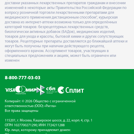
доставки указанных лекарственных препаратов гражданам и внесении
изменений в некоторые акты Правительства Российской Федерации по
вопросу розничной торговли лекарственными препаратами для
медицинского применения дистанционным способом", курьерская
доставка из интернет-аптеки возможна только для определённых
категорий товаров: безрецептурных лекарственных средств,
биологически активных добавок (БАДов), медицинских изделий,
товаров для ухода и красоты, бытовой химии и других сопутствующих
товаров. Рецептурные препараты доставляются до ближайшей аптеки и
могут быть получены при наличии действующего рецепта,
оформленного врачом. Ассортимент товаров, участвующих в
специальных предложениях и акциях, может быть ограничен или
изменен
8-800-777-03-03
Копирайт: © 2026 Общество с ограниченной
ответственностью (ООО) «Ригла»
Все права защищены
115201, г. Москва, Каширское шоссе, д. 22, корп. 4, стр. 1
ОГРН 1027700271290; ИНН 7724211288
Юр. лицо, которому принадлежит домен: