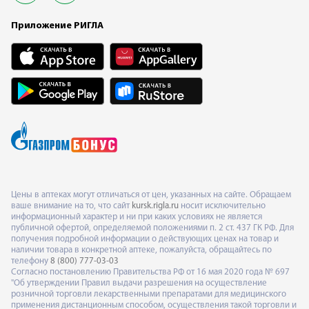
Приложение РИГЛА
Цены в аптеках могут отличаться от цен, указанных на сайте. Обращаем
ваше внимание на то, что сайт
kursk.rigla.ru
носит исключительно
информационный характер и ни при каких условиях не является
публичной офертой, определяемой положениями п. 2 ст. 437 ГК РФ. Для
получения подробной информации о действующих ценах на товар и
наличии товара в конкретной аптеке, пожалуйста, обращайтесь по
телефону
8 (800) 777-03-03
Согласно постановлению Правительства РФ от 16 мая 2020 года № 697
"Об утверждении Правил выдачи разрешения на осуществление
розничной торговли лекарственными препаратами для медицинского
применения дистанционным способом, осуществления такой торговли и