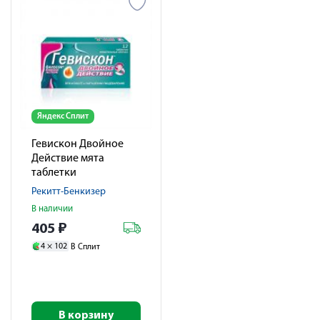
Яндекс Сплит
Гевискон Двойное
Действие мята
таблетки
жевательные №12
Рекитт-Бенкизер
В наличии
405
₽
4 ×
102
В Сплит
В корзину