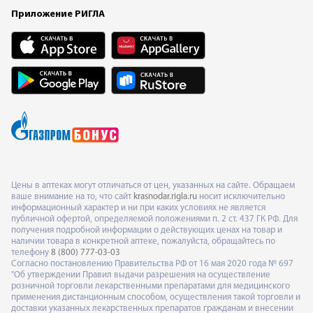
Приложение РИГЛА
Цены в аптеках могут отличаться от цен, указанных на сайте. Обращаем
ваше внимание на то, что сайт
krasnodar.rigla.ru
носит исключительно
информационный характер и ни при каких условиях не является
публичной офертой, определяемой положениями п. 2 ст. 437 ГК РФ. Для
получения подробной информации о действующих ценах на товар и
наличии товара в конкретной аптеке, пожалуйста, обращайтесь по
телефону
8 (800) 777-03-03
Согласно постановлению Правительства РФ от 16 мая 2020 года № 697
"Об утверждении Правил выдачи разрешения на осуществление
розничной торговли лекарственными препаратами для медицинского
применения дистанционным способом, осуществления такой торговли и
доставки указанных лекарственных препаратов гражданам и внесении