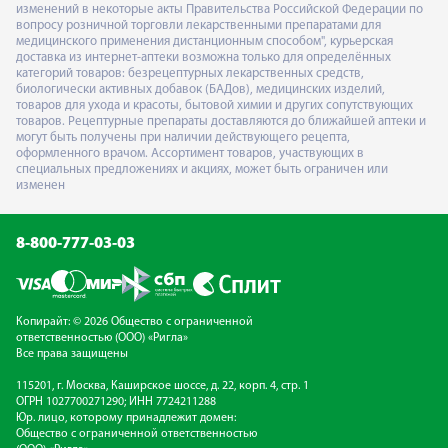
изменений в некоторые акты Правительства Российской Федерации по
вопросу розничной торговли лекарственными препаратами для
медицинского применения дистанционным способом", курьерская
доставка из интернет-аптеки возможна только для определённых
категорий товаров: безрецептурных лекарственных средств,
биологически активных добавок (БАДов), медицинских изделий,
товаров для ухода и красоты, бытовой химии и других сопутствующих
товаров. Рецептурные препараты доставляются до ближайшей аптеки и
могут быть получены при наличии действующего рецепта,
оформленного врачом. Ассортимент товаров, участвующих в
специальных предложениях и акциях, может быть ограничен или
изменен
8-800-777-03-03
Копирайт: © 2026 Общество с ограниченной
ответственностью (ООО) «Ригла»
Все права защищены
115201, г. Москва, Каширское шоссе, д. 22, корп. 4, стр. 1
ОГРН 1027700271290; ИНН 7724211288
Юр. лицо, которому принадлежит домен:
Общество с ограниченной ответственностью