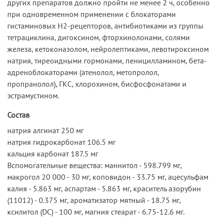
других препаратов должно пройти не менее 2 ч, особенно
при одновременном применении с блокаторами
гистаминовых Н2-рецепторов, антибиотиками из группы
тетрациклина, дигоксином, фторхинолонами, солями
железа, кетоконазолом, нейролептиками, левотироксином
натрия, тиреоидными гормонами, пеницилламином, бета-
адреноблокаторами (атенолол, метопролол,
пропранолол), ГКС, хлорохином, бисфосфонатами и
эстрамустином.
Состав
натрия алгинат 250 мг
натрия гидрокарбонат 106.5 мг
кальция карбонат 187.5 мг
Вспомогательные вещества: маннитол - 598.799 мг,
макрогол 20 000 - 30 мг, коповидон - 33.75 мг, ацесульфам
калия - 5.863 мг, аспартам - 5.863 мг, краситель азорубин
(11012) - 0.375 мг, ароматизатор мятный - 18.75 мг,
ксилитол (DC) - 100 мг, магния стеарат - 6.75-12.6 мг.