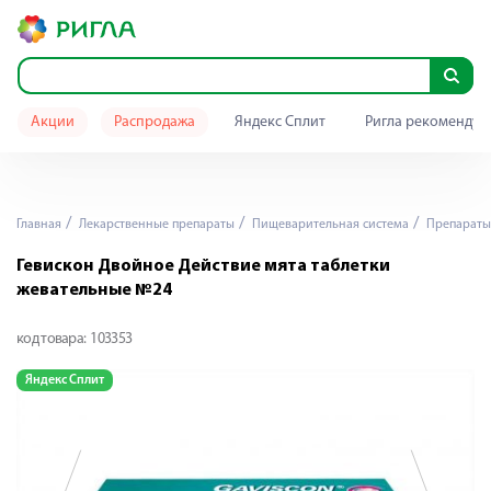
Акции
Распродажа
Яндекс Сплит
Ригла рекомендуе
Главная
Лекарственные препараты
Пищеварительная система
Препараты 
Гевискон Двойное Действие мята таблетки
жевательные №24
код товара:
103353
Яндекс Сплит
Я