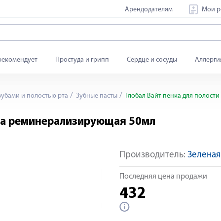
Арендодателям
Мои р
рекомендует
Простуда и грипп
Сердце и сосуды
Аллерги
зубами и полостью рта
Зубные пасты
Глобал Вайт пенка для полост
рта реминерализирующая 50мл
Производитель:
Зеленая
Последняя цена продажи
432