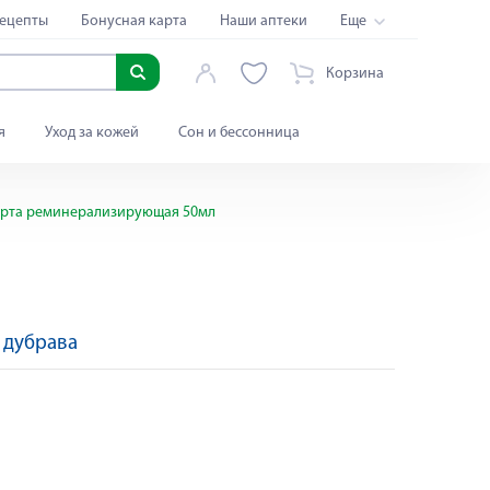
ецепты
Бонусная карта
Наши аптеки
Еще
Корзина
я
Уход за кожей
Сон и бессонница
и рта реминерализирующая 50мл
 дубрава