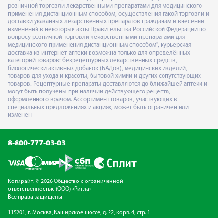
розничной торговли лекарственными препаратами для медицинского
применения дистанционным способом, осуществления такой торговли и
доставки указанных лекарственных препаратов гражданам и внесении
изменений в некоторые акты Правительства Российской Федерации по
вопросу розничной торговли лекарственными препаратами для
медицинского применения дистанционным способом", курьерская
доставка из интернет-аптеки возможна только для определённых
категорий товаров: безрецептурных лекарственных средств,
биологически активных добавок (БАДов), медицинских изделий,
товаров для ухода и красоты, бытовой химии и других сопутствующих
товаров. Рецептурные препараты доставляются до ближайшей аптеки и
могут быть получены при наличии действующего рецепта,
оформленного врачом. Ассортимент товаров, участвующих в
специальных предложениях и акциях, может быть ограничен или
изменен
8-800-777-03-03
Копирайт: © 2026 Общество с ограниченной
ответственностью (ООО) «Ригла»
Все права защищены
115201, г. Москва, Каширское шоссе, д. 22, корп. 4, стр. 1