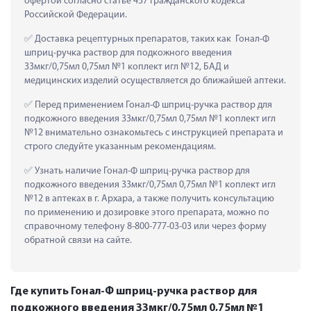
офертой согласно статье 437 Гражданского кодекса 
Российской Федерации.
 Доставка рецептурных препаратов, таких как  Гонал-Ф 
шприц-ручка раствор для подкожного введения 
33мкг/0,75мл 0,75мл №1 коплект игл №12, БАД и 
медицинских изделий осуществляется до ближайшей аптеки.
 Перед применением Гонал-Ф шприц-ручка раствор для 
подкожного введения 33мкг/0,75мл 0,75мл №1 коплект игл 
№12 внимательно ознакомьтесь с инструкцией препарата и 
строго следуйте указанным рекомендациям.
 Узнать наличие Гонал-Ф шприц-ручка раствор для 
подкожного введения 33мкг/0,75мл 0,75мл №1 коплект игл 
№12 в аптеках в г. Архара, а также получить консультацию 
по применению и дозировке этого препарата, можно по 
справочному телефону 8-800-777-03-03 или через форму 
обратной связи на сайте.
Где купить Гонал-Ф шприц-ручка раствор для
подкожного введения 33мкг/0,75мл 0,75мл №1