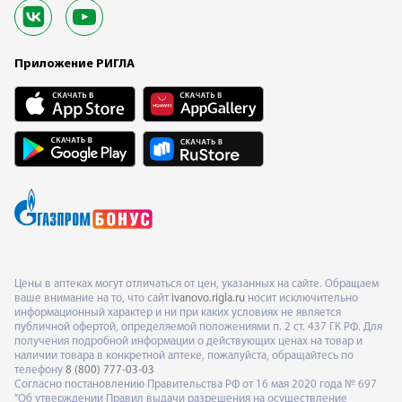
Приложение РИГЛА
Цены в аптеках могут отличаться от цен, указанных на сайте. Обращаем
ваше внимание на то, что сайт
ivanovo.rigla.ru
носит исключительно
информационный характер и ни при каких условиях не является
публичной офертой, определяемой положениями п. 2 ст. 437 ГК РФ. Для
получения подробной информации о действующих ценах на товар и
наличии товара в конкретной аптеке, пожалуйста, обращайтесь по
телефону
8 (800) 777-03-03
Согласно постановлению Правительства РФ от 16 мая 2020 года № 697
"Об утверждении Правил выдачи разрешения на осуществление