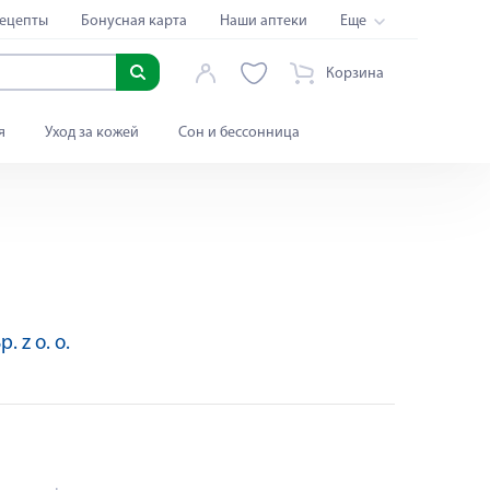
ецепты
Бонусная карта
Наши аптеки
Еще
Корзина
я
Уход за кожей
Сон и бессонница
. z o. o.