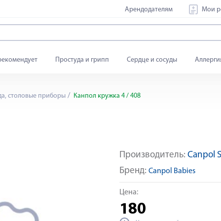
Арендодателям
Мои р
рекомендует
Простуда и грипп
Сердце и сосуды
Аллерги
а, столовые приборы
Канпол кружка 4 / 408
Производитель:
Canpol Sp
Бренд:
Canpol Babies
Цена:
180