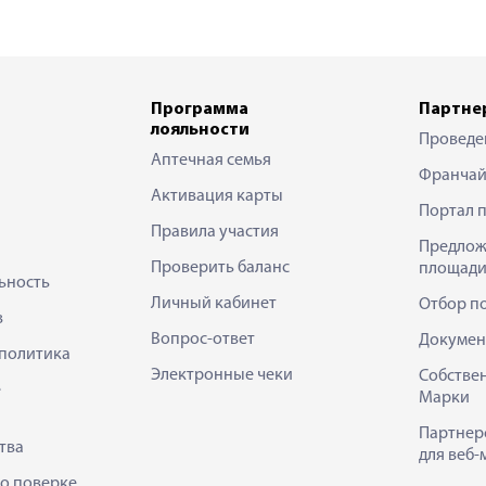
Программа
Партне
лояльности
Проведе
Аптечная семья
Франчай
Активация карты
Портал 
Правила участия
Предлож
Проверить баланс
площади
ьность
Личный кабинет
Отбор п
в
Вопрос-ответ
Докумен
политика
Электронные чеки
Собстве
е
Марки
Партнер
тва
для веб-
 о поверке