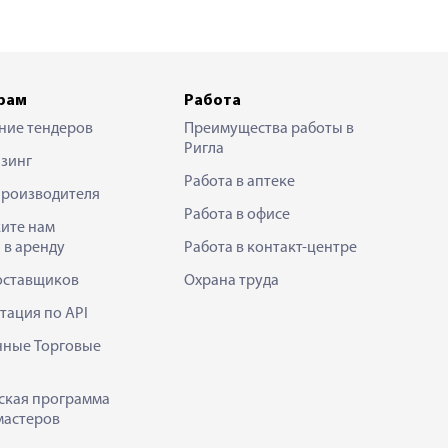
рам
Работа
ние тендеров
Преимущества работы в
Ригла
зинг
Работа в аптеке
производителя
Работа в офисе
ите нам
 в аренду
Работа в контакт-центре
оставщиков
Охрана труда
тация по API
нные Торговые
ская программа
мастеров