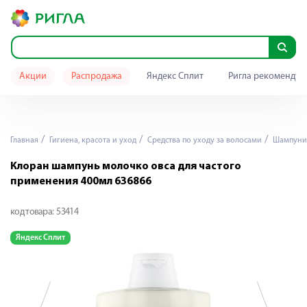
Акции
Распродажа
Яндекс Сплит
Ригла рекомендуе
Главная
Гигиена, красота и уход
Средства по уходу за волосами
Шампуни
Клоран шампунь молочко овса для частого
применения 400мл 636866
код товара:
53414
Яндекс Сплит
Я