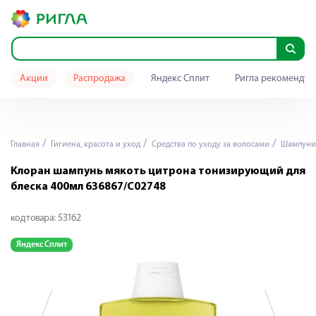
Акции
Распродажа
Яндекс Сплит
Ригла рекомендуе
Главная
Гигиена, красота и уход
Средства по уходу за волосами
Шампуни
Клоран шампунь мякоть цитрона тонизирующий для
блеска 400мл 636867/С02748
код товара:
53162
Яндекс Сплит
Я