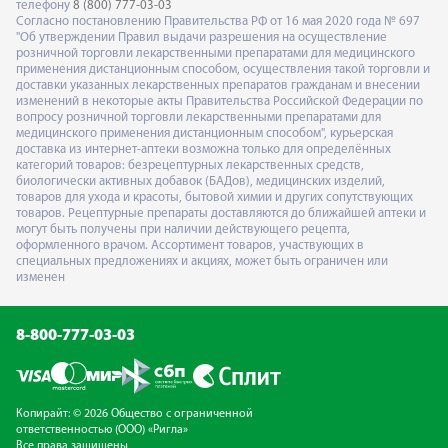
телефону
8 (800) 777-03-03
Согласно постановлению Правительства РФ от 16 мая 2020 года № 697
"Об утверждении Правил выдачи разрешения на осуществление
розничной торговли лекарственными препаратами для медицинского
применения дистанционным способом, осуществления такой торговли и
доставки указанных лекарственных препаратов гражданам и внесении
изменений в некоторые акты Правительства Российской Федерации по
вопросу розничной торговли лекарственными препаратами для
медицинского применения дистанционным способом", курьерская
доставка из интернет-аптеки возможна только для определённых
категорий товаров: безрецептурных лекарственных средств,
биологически активных добавок (БАДов), медицинских изделий,
товаров для ухода и красоты, бытовой химии и других сопутствующих
товаров. Рецептурные препараты доставляются до ближайшей аптеки и
могут быть получены при наличии действующего рецепта,
оформленного врачом. Ассортимент товаров, участвующих в
специальных предложениях и акциях, может быть ограничен или
изменен
8-800-777-03-03
Копирайт: © 2026 Общество с ограниченной
ответственностью (ООО) «Ригла»
Все права защищены