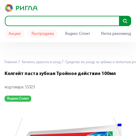
Акции
Распродажа
Яндекс Сплит
Ригла рекомендуе
Главная
Гигиена, красота и уход
Средства по уходу за зубами и полостью рт
Колгейт паста зубная Тройное действие 100мл
код товара:
55323
Яндекс Сплит
Я